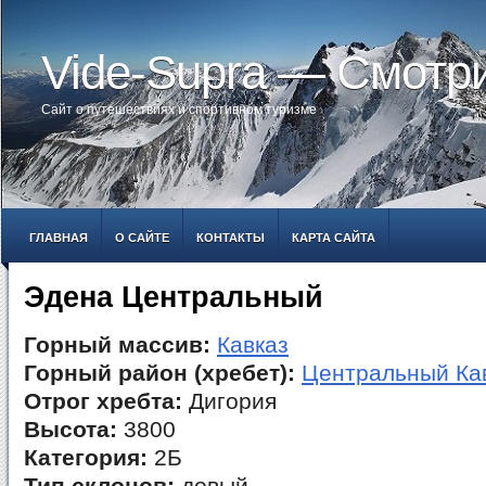
Vide-Supra — Смотр
Сайт о путешествиях и спортивном туризме
ГЛАВНАЯ
О САЙТЕ
КОНТАКТЫ
КАРТА САЙТА
Эдена Центральный
Горный массив:
Кавказ
Горный район (хребет):
Центральный Ка
Отрог хребта:
Дигория
Высота:
3800
Категория:
2Б