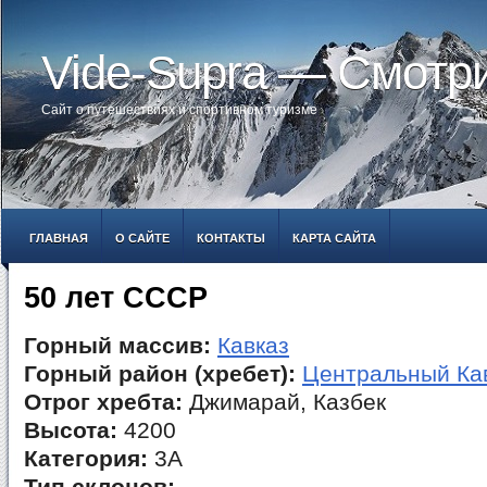
Vide-Supra — Смотр
Сайт о путешествиях и спортивном туризме
ГЛАВНАЯ
О САЙТЕ
КОНТАКТЫ
КАРТА САЙТА
50 лет СССР
Горный массив:
Кавказ
Горный район (хребет):
Центральный Ка
Отрог хребта:
Джимарай, Казбек
Высота:
4200
Категория:
3А