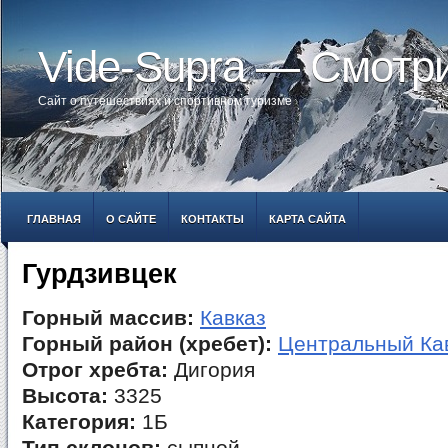
Vide-Supra — Смотр
Сайт о путешествиях и спортивном туризме
ГЛАВНАЯ
О САЙТЕ
КОНТАКТЫ
КАРТА САЙТА
Гурдзивцек
Горный массив:
Кавказ
Горный район (хребет):
Центральный Ка
Отрог хребта:
Дигория
Высота:
3325
Категория:
1Б