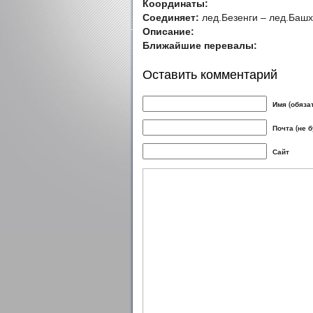
Координаты:
Соединяет:
лед.Безенги – лед.Башх
Описание:
Ближайшие перевалы:
Оставить комментарий
Имя (обяза
Почта (не 
Сайт