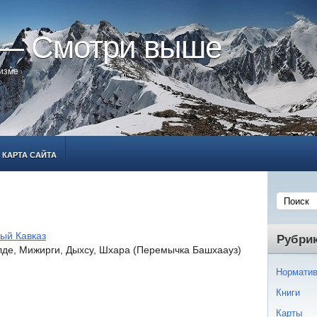
 — Смотри выше
ризме
КАРТА САЙТА
ый Кавказ
Рубри
лде, Мижирги, Дыхсу, Шхара (Перемычка Башхаауз)
Норматив
Книги
Карты