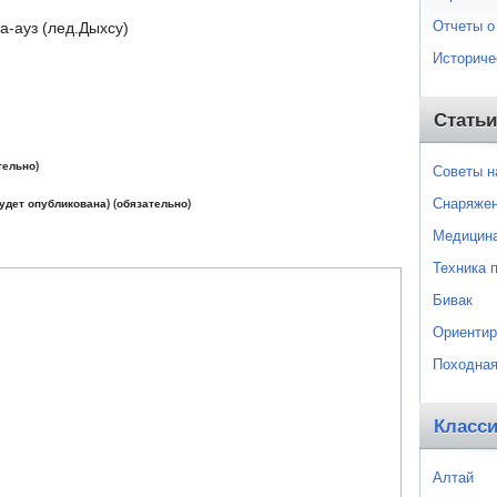
Отчеты о
а-ауз (лед.Дыхсу)
Историче
Статьи
тельно)
Советы 
Снаряже
будет опубликована) (обязательно)
Медицин
Техника 
Бивак
Ориентир
Походная
Класс
Алтай