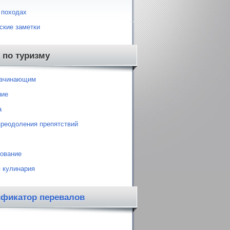
 походах
ские заметки
 по туризму
начинающим
ние
а
преодоления препятствий
ование
 кулинария
ификатор перевалов