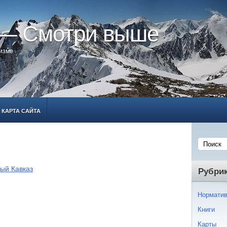
 — Смотри выше
ризме
КАРТА САЙТА
ый Кавказ
Рубри
Норматив
Книги
Карты