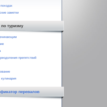
 походах
ские заметки
 по туризму
начинающим
ние
а
преодоления препятствий
ование
 кулинария
ификатор перевалов