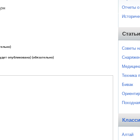
Отчеты о
дон
Историче
Статьи
тельно)
Советы 
Снаряже
будет опубликована) (обязательно)
Медицин
Техника 
Бивак
Ориентир
Походная
Класс
Алтай