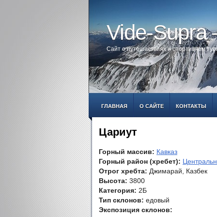
Vide-Supra
Сайт о путешествиях и спортивном ту
ГЛАВНАЯ
О САЙТЕ
КОНТАКТЫ
Цариут
Горный массив:
Кавказ
Горный район (хребет):
Центральн
Отрог хребта:
Джимарай, Казбек
Высота:
3800
Категория:
2Б
Тип склонов:
едовый
Экспозиция склонов: