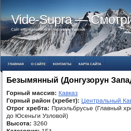
Vide-Supra — Смотр
Сайт о путешествиях и спортивном туризме
ГЛАВНАЯ
О САЙТЕ
КОНТАКТЫ
КАРТА САЙТА
Безымянный (Донгузорун Запа
Горный массив:
Кавказ
Горный район (хребет):
Центральный Ка
Отрог хребта:
Приэльбрусье (Главный хр
до Юсеньги Узловой)
Высота:
3260