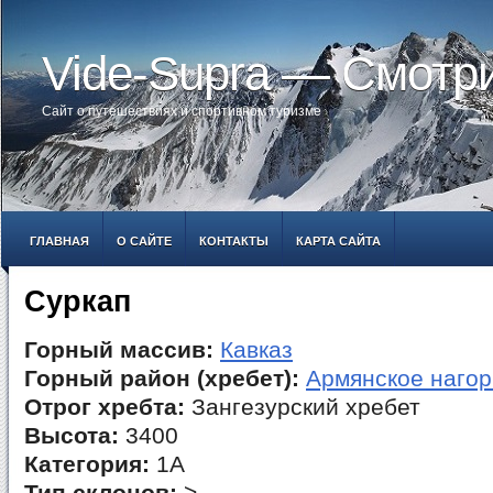
Vide-Supra — Смотр
Сайт о путешествиях и спортивном туризме
ГЛАВНАЯ
О САЙТЕ
КОНТАКТЫ
КАРТА САЙТА
Суркап
Горный массив:
Кавказ
Горный район (хребет):
Армянское нагор
Отрог хребта:
Зангезурский хребет
Высота:
3400
Категория:
1А