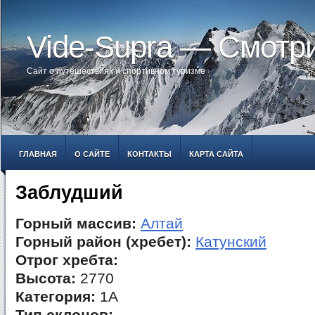
Vide-Supra — Смотр
Сайт о путешествиях и спортивном туризме
ГЛАВНАЯ
О САЙТЕ
КОНТАКТЫ
КАРТА САЙТА
Заблудший
Горный массив:
Алтай
Горный район (хребет):
Катунский
Отрог хребта:
Высота:
2770
Категория:
1А