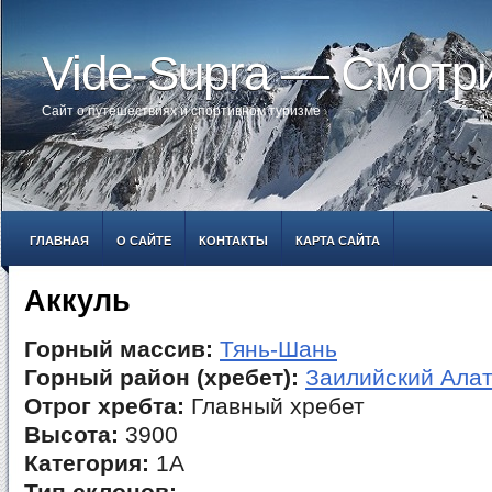
Vide-Supra — Смотр
Сайт о путешествиях и спортивном туризме
ГЛАВНАЯ
О САЙТЕ
КОНТАКТЫ
КАРТА САЙТА
Аккуль
Горный массив:
Тянь-Шань
Горный район (хребет):
Заилийский Ала
Отрог хребта:
Главный хребет
Высота:
3900
Категория:
1А