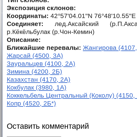
Тип склонов:
Экспозиция склонов:
Координаты:
42°57'04.01''N 76°48'10.55''E
Соединяет:
лед.Аксайский (р.П.Акс
р.Кёкёльбулак (р.Чон-Кемин)
Описание:
Ближайшие перевалы:
Жангирова (4107,
Жарсай (4500, 3А)
Зауральцев (4100, 2А)
Зимина (4200, 2Б)
Казахстан (4170, 2А)
Кокбулак (3980, 1А)
Коккельбель Центральный (Коколу) (4150, 
Копр (4520, 2Б*)
Оставить комментарий