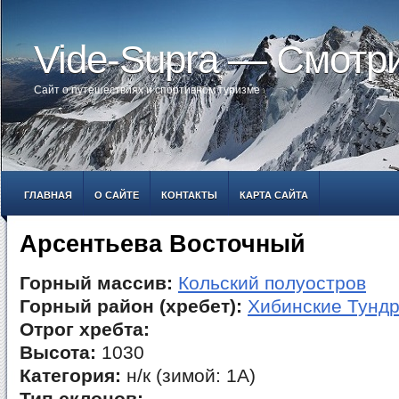
Vide-Supra — Смотр
Сайт о путешествиях и спортивном туризме
ГЛАВНАЯ
О САЙТЕ
КОНТАКТЫ
КАРТА САЙТА
Арсентьева Восточный
Горный массив:
Кольский полуостров
Горный район (хребет):
Хибинские Тунд
Отрог хребта:
Высота:
1030
Категория:
н/к (зимой: 1А)