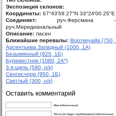
Тип склонов:
Экспозиция склонов:
Координаты:
67°43'59.27''N 33°24'00.25''E
Соединяет:
руч.Ферсмана – 
руч.Меридианальный
Описание:
пасен
Ближайшие перевалы:
Ворткеуайв (750, 
Арсентьева Западный (1000, 1А)
Безымянный (925, 1Б)
Буревестник (1080, 2А*)
3-я щель (590, н/к)
Сенгисчорр (950, 1Б)
Светлый (300, н/к)
Оставить комментарий
Имя (обязательно)
Почта (не будет опубликована) (обязательно)