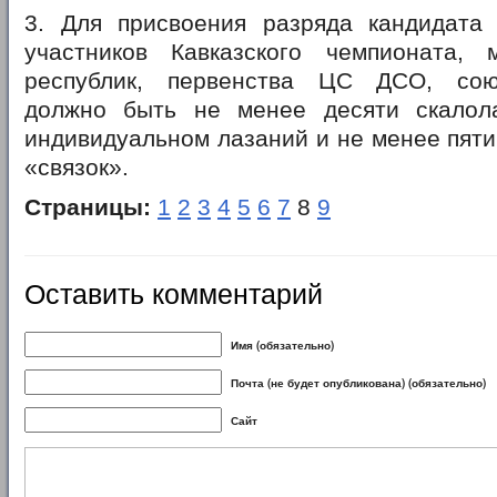
3. Для присвоения разряда кандидата
участников Кавказского чемпионата, 
республик, первенства ЦС ДСО, сою
должно быть не менее десяти скалол
индивидуальном лазаний и не менее пяти
«связок».
Страницы:
1
2
3
4
5
6
7
8
9
Оставить комментарий
Имя (обязательно)
Почта (не будет опубликована) (обязательно)
Сайт