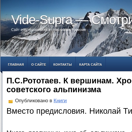
Vide-Supra — Смотр
Сайт о путешествиях и спортивном туризме
ГЛАВНАЯ
О САЙТЕ
КОНТАКТЫ
КАРТА САЙТА
П.С.Рототаев. К вершинам. Хр
советского альпинизма
Опубликовано в
Книги
Вместо предисловия. Николай Т