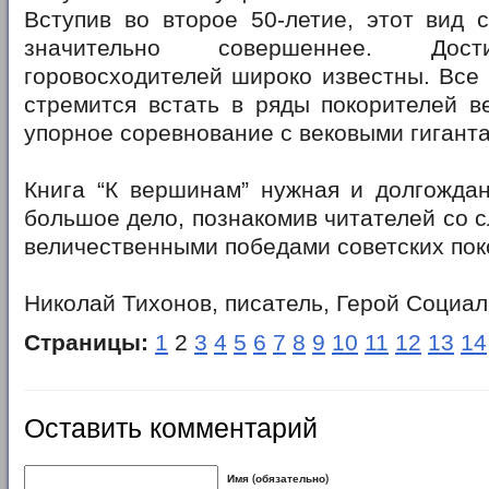
Вступив во второе 50-летие, этот вид 
значительно совершеннее. Дос
горовосходителей широко известны. Все
стремится встать в ряды покорителей в
упорное соревнование с вековыми гигант
Книга “К вершинам” нужная и долгождан
большое дело, познакомив читателей со 
величественными победами советских пок
Николай Тихонов, писатель, Герой Социал
Страницы:
1
2
3
4
5
6
7
8
9
10
11
12
13
14
Оставить комментарий
Имя (обязательно)