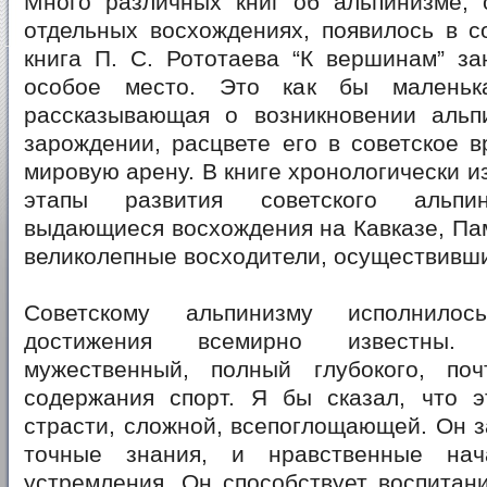
Много различных книг об альпинизме, 
отдельных восхождениях, появилось в с
книга П. С. Рототаева “К вершинам” за
особое место. Это как бы маленька
рассказывающая о возникновении альп
зарождении, расцвете его в советское 
мировую арену. В книге хронологически 
этапы развития советского альпин
выдающиеся восхождения на Кавказе, Па
великолепные восходители, осуществивши
Советскому альпинизму исполнилос
достижения всемирно известны
мужественный, полный глубокого, по
содержания спорт. Я бы сказал, что 
страсти, сложной, всепоглощающей. Он з
точные знания, и нравственные на
устремления. Он способствует воспитан