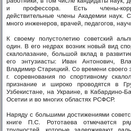
работники, в том числе кандидаты наук, 
и профессора. Есть члены-кор
действительные члены Академии наук. С
много инженеров, врачей, педагогов, нау
К своему полустолетию советский аль
один. В его недрах возник новый вид сп
скалолазание, большой вклад в развити
его энтузиасты: Иван Антонович, Вл
Владимир Старицкий. Со времени своего 
г. соревнования по спортивному скало
признание и широко проводятся в Гру
Узбекистане, на Украине, в Кабардино-Б
Осетии и во многих областях РСФСР.
Наряду с большими достижениями советс
книге П.С. Рототаева отмечается ря
трудностей, которые задерживают дал