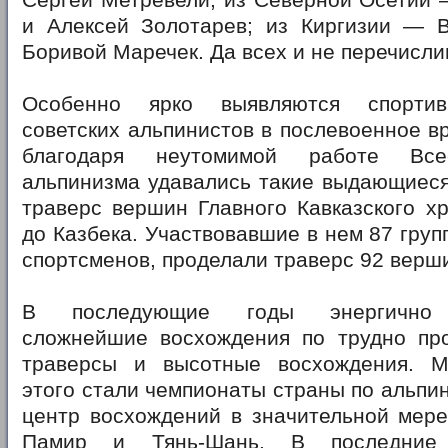
Сергей Метревели; из Северной Осетии 
и Алексей Золотарев; из Киргизии — 
Боривой Маречек. Да всех и не перечисли
Особенно ярко выявляются спортив
советских альпинистов в послевоенное вр
благодаря неутомимой работе Все
альпинизма удавались такие выдающиеся
траверс вершин Главного Кавказского х
до Казбека. Участвовавшие в нем 87 груп
спортсменов, проделали траверс 92 верш
В последующие годы энергично о
сложнейшие восхождения по трудно пр
траверсы и высотные восхождения. 
этого стали чемпионаты страны по альпин
центр восхождений в значительной мере
Памир и Тянь-Шань. В последние