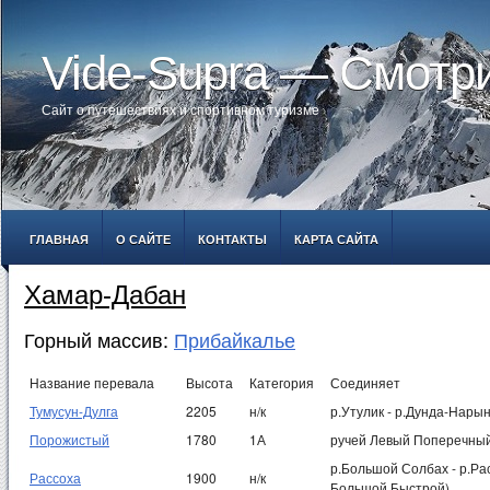
Vide-Supra — Смотр
Сайт о путешествиях и спортивном туризме
ГЛАВНАЯ
О САЙТЕ
КОНТАКТЫ
КАРТА САЙТА
Хамар-Дабан
Горный массив:
Прибайкалье
Название перевала
Высота
Категория
Соединяет
Тумусун-Дулга
2205
н/к
р.Утулик - р.Дунда-Нарын
Порожистый
1780
1А
ручей Левый Поперечный
р.Большой Солбах - р.Рас
Рассоха
1900
н/к
Большой Быстрой)