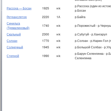
р.Рассоха (один из исто
Рассоха — Босан
1925
н/к
р.Босан
Ретранслятор
2220
1А
р.Байга
Синильга
1740
н/к
р.Порожистый - р.Чернуш
(Турмалиновый)
Скальный
2300
н/к
р.Субутуй - р.Хангарул
Солзан
1770
н/к
р.Солзан - р.Нарин-Гол 
Солнечный
1945
н/к
р.Большой Солбах - р.Ул
р.Барун-Селенгинка - р.Б
Степной
1990
н/к
Селенгинка