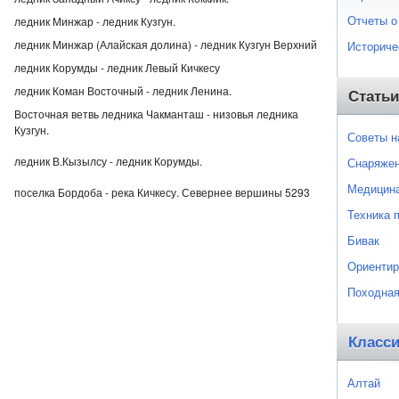
Отчеты о
ледник Минжар - ледник Кузгун.
ледник Минжар (Алайская долина) - ледник Кузгун Верхний
Историче
ледник Корумды - ледник Левый Кичкесу
ледник Коман Восточный - ледник Ленина.
Статьи
Восточная ветвь ледника Чакманташ - низовья ледника
Кузгун.
Советы 
ледник В.Кызылсу - ледник Корумды.
Снаряже
Медицин
поселка Бордоба - река Кичкесу. Севернее вершины 5293
Техника 
Бивак
Ориентир
Походная
Класс
Алтай