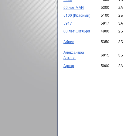
50 лет МАИ
5300
2А
5100 (Красный)
5100
2Б
5917
5917
3А
60 лет Октября
4900
2Б
Абрис
5350
3Б
Александра
6015
3Б
Зотова
Архар
5000
2А