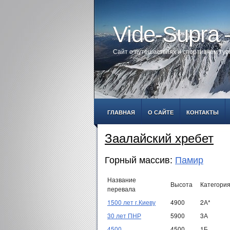
Vide-Supra
Сайт о путешествиях и спортивном ту
ГЛАВНАЯ
О САЙТЕ
КОНТАКТЫ
Заалайский хребет
Горный массив:
Памир
Название
Высота
Категори
перевала
1500 лет г.Киеву
4900
2А*
30 лет ПНР
5900
3А
4500
4500
1Б