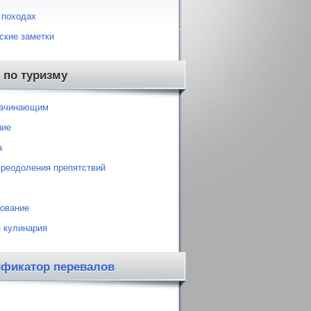
 походах
ские заметки
 по туризму
начинающим
ние
а
преодоления препятствий
ование
 кулинария
ификатор перевалов