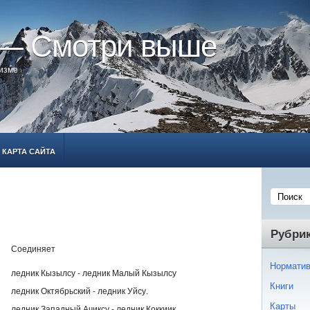
 — Смотри выше
ризме
КАРТА САЙТА
Рубри
я
Соединяет
Норматив
ледник Кызылсу - ледник Малый Кызылсу
Книги
ледник Октябрьский - ледник Уйсу.
Карты
ледник Западный Ачиксу - ледник Коккиик.