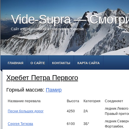
Vide-Supra — Смотр
Сайт о путешествиях и спортивном туризме
ГЛАВНАЯ
О САЙТЕ
КОНТАКТЫ
КАРТА САЙТА
Хребет Петра Первого
Горный массив:
Памир
Название перевала
Высота
Категория
Соединяет
ледник Левого
Песни больших дорог
4250
2А
Правый приток
ледник Северн
Сергея Титкова
6100
3Б*
Фортамбек.