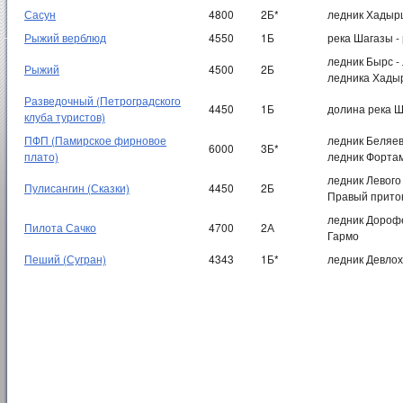
Сасун
4800
2Б*
ледник Хадырш
Рыжий верблюд
4550
1Б
река Шагазы -
ледник Бырс -
Рыжий
4500
2Б
ледника Хады
Разведочный (Петроградского
4450
1Б
долина река Ш
клуба туристов)
ПФП (Памирское фирновое
ледник Беляев
6000
3Б*
плато)
ледник Форта
ледник Левого
Пулисангин (Сказки)
4450
2Б
Правый приток
ледник Дорофе
Пилота Сачко
4700
2А
Гармо
Пеший (Сугран)
4343
1Б*
ледник Девлох