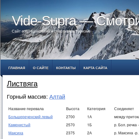
Vide-Supra — Смотр
Сайт о путешествиях и спортивном туризме
ГЛАВНАЯ
О САЙТЕ
КОНТАКТЫ
КАРТА САЙТА
Листвяга
Горный массив:
Алтай
Название перевала
Высота
Категория
Соединяет
Большереченский левый
2700
1А
между приток
Каменистый
2570
1Б
р. Бол. речка
Максиха
2375
2А
р. Максиха -р