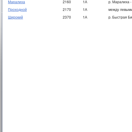
Маралиха
2160
1А
р. Маралиха -
Проходной
2170
1А
между левыми
Широкий
2370
1А
р. Быстрая Би