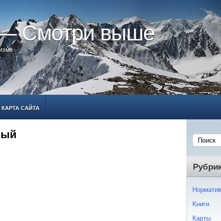
 — Смотри выше
ризме
КАРТА САЙТА
вый
Рубри
Норматив
Книги
Карты