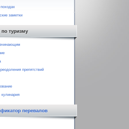
 походах
ские заметки
 по туризму
начинающим
ние
а
преодоления препятствий
ование
 кулинария
ификатор перевалов