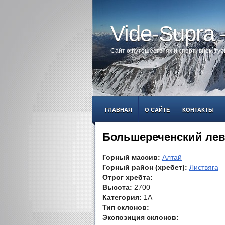
Vide-Supra
Сайт о путешествиях и спортивном ту
ГЛАВНАЯ
О САЙТЕ
КОНТАКТЫ
Большереченский ле
Горный массив:
Алтай
Горный район (хребет):
Листвяга
Отрог хребта:
Высота:
2700
Категория:
1А
Тип склонов:
Экспозиция склонов: