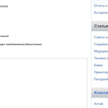
Отчеты о
ксиха
Историче
Статьи
тельно)
Советы 
Снаряже
будет опубликована) (обязательно)
Медицин
Техника 
Бивак
Ориентир
Походная
Класс
Алтай