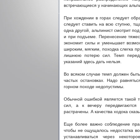
встречающиеся у начинающих альпи
При хождении в горах следует обр
следует ставить на всю ступню, тщ
одна другой, альпинист смотрит под 
и при подъеме. Перенесение тяжес
экономит силы и уменьшает возмож
широким, мягким, походка слегка п
лишнюю потерю сил. Темп передв
указаний здесь дать нельзя.
Во всяком случае темп должен быт
частых остановках. Надо равнятьс
горном походе недопустимы.
Обычной ошибкой является такой т
сил, а к вечеру передвигаются 
растрачены. А качества ходока сказ
Еще более важно соблюдение прав
чтобы не ощущалось недостатка во
устанавливаться через некото