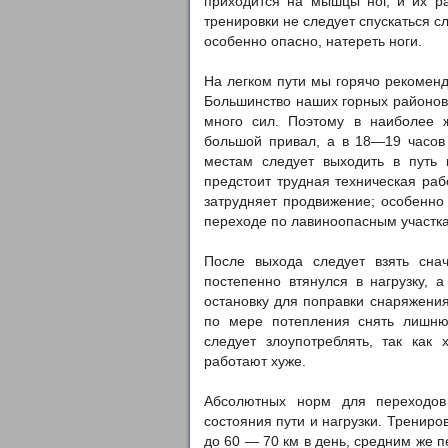
приходится на мышцы ног, и их ра
тренировки не следует спускаться с
особенно опасно, натереть ноги.
На легком пути мы горячо рекомен
Большинство наших горных районов
много сил. Поэтому в наиболее 
большой привал, а в 18—19 часов 
местам следует выходить в путь 
предстоит трудная техническая раб
затрудняет продвижение; особенно
переходе по лавиноопасным участка
После выхода следует взять сна
постепенно втянулся в нагрузку, 
остановку для поправки снаряжения
по мере потепления снять лишню
следует злоупотреблять, так ка
работают хуже.
Абсолютных норм для переходов 
состояния пути и нагрузки. Тренир
до 60 — 70 км в день, средним же п