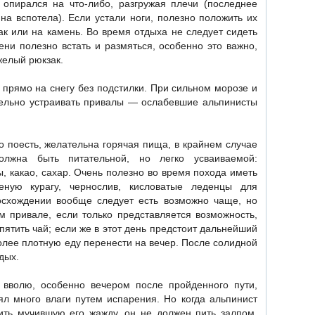
к опирался на что-либо, разгружая плечи (последнее
на вспотела). Если устали ноги, полезно положить их
к или на камень. Во время отдыха не следует сидеть
ни полезно встать и размяться, особенно это важно,
желый рюкзак.
 прямо на снегу без подстилки. При сильном морозе и
ельно устраивать привалы — ослабевшие альпинисты
 поесть, желательна горячая пища, в крайнем случае
олжна быть питательной, но легко усваиваемой:
, какао, сахар. Очень полезно во время похода иметь
еную курагу, чернослив, кисловатые леденцы для
осхождении вообще следует есть возможно чаще, но
привале, если только представляется возможность,
пятить чай; если же в этот день предстоит дальнейший
олее плотную еду перенести на вечер. После солидной
дых.
вволю, особенно вечером после пройденного пути,
ял много влаги путем испарения. Но когда альпинист
ить мучившую его жажду, он не должен пить залпом.