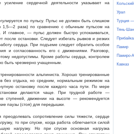
 усиление сердечной деятельности указывает на
Кольский
Урал
Турция —
гулируется по пульсу. Пульс не должен быть слишком
в 1,5—2 раза) по сравнению с обычным пульсом на
Тянь-Шан
. И главное, — пульс должен быстро успокаиваться,
Прибайка
 после остановки. Следует избегать рывков и резких
аботу сердца. При подъеме следует обратить особое
Памир
ия и согласованность его с движениями. Разговор,
Памиро-
отому недопустимы. Кроме работы сердца, контролем
но быть чрезмерно учащенным.
Кавказ
т тренированности альпиниста. Хорошо тренированные
ов без отдыха, но средним, нормальным режимом на
инутную остановку после каждого часа пути. По мере
остановки делаются чаще. При трудной работе —
бке ступеней, движении на высоте — рекомендуется
кие паузы (стоя) для передышки.
я преодолевать сопротивление силы тяжести, сердце
узку, то при спуске, когда работа облегчается силой
ьшую нагрузку. Но при спуске основная нагрузка