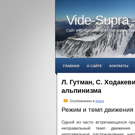
Vide-Supra
Сайт о путешествиях и спортивном ту
ГЛАВНАЯ
О САЙТЕ
КОНТАКТЫ
Л. Гутман, С. Ходакев
альпинизма
Опубликовано в
Книги
Режим и темп движения
Одной из часто встречающихся при
неправильный темп движения. 
неправильное распределение наг