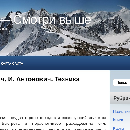
 — Смотри выше
ризме
КАРТА САЙТА
ич, И. Антонович. Техника
Рубри
Норматив
чин неудач горных походов и восхождений является
Книги
Быстрота и нерасчетливое расходование сил,
Карты
рузки во времени—вот недостатки, наиболее часто