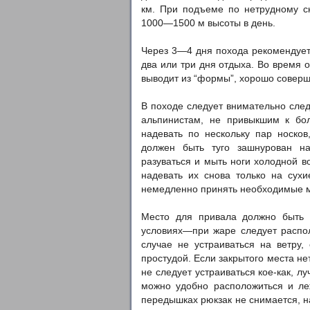
км. При подъеме по нетрудному с
1000—1500 м высоты в день.
Через 3—4 дня похода рекомендует
два или три дня отдыха. Во время 
выводит из “формы”, хорошо соверш
В походе следует внимательно след
альпинистам, не привыкшим к бо
надевать по нескольку пар носков
должен быть туго зашнурован н
разуваться и мыть ноги холодной в
надевать их снова только на сухи
немедленно принять необходимые ме
Место для привала должно быть 
условиях—при жаре следует распол
случае не устраиваться на ветру,
простудой. Если закрытого места не
не следует устраиваться кое-как, л
можно удобно расположиться и ле
передышках рюкзак не снимается, н