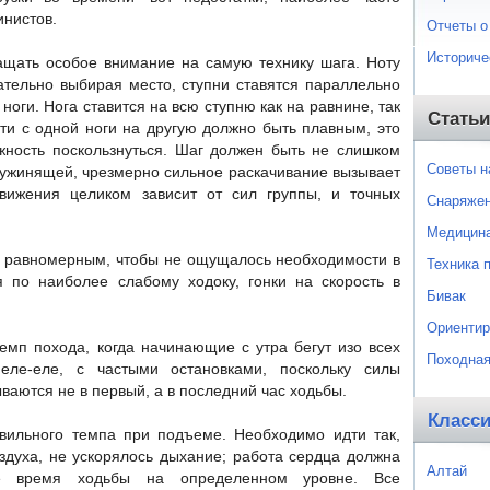
нистов.
Отчеты о
Историче
ащать особое внимание на самую технику шага. Ноту
ательно выбирая место, ступни ставятся параллельно
ноги. Нога ставится на всю ступню как на равнине, так
Статьи
ти с одной ноги на другую должно быть плавным, это
ность поскользнуться. Шаг должен быть не слишком
Советы 
ружинящей, чрезмерно сильное раскачивание вызывает
ижения целиком зависит от сил группы, и точных
Снаряже
Медицин
ь равномерным, чтобы не ощущалось необходимости в
Техника 
я по наиболее слабому ходоку, гонки на скорость в
Бивак
Ориентир
емп похода, когда начинающие с утра бегут изо всех
Походная
еле-еле, с частыми остановками, поскольку силы
ываются не в первый, а в последний час ходьбы.
Класс
ильного темпа при подъеме. Необходимо идти так,
здуха, не ускорялось дыхание; работа сердца должна
Алтай
рое время ходьбы на определенном уровне. Все