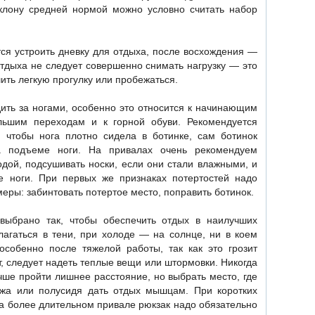
клону средней нормой можно условно считать набор
ся устроить дневку для отдыха, после восхождения —
отдыха не следует совершенно снимать нагрузку — это
ить легкую прогулку или пробежаться.
ить за ногами, особенно это относится к начинающим
льшим переходам и к горной обуви. Рекомендуется
, чтобы нога плотно сидела в ботинке, сам ботинок
а подъеме ноги. На привалах очень рекомендуем
одой, подсушивать носки, если они стали влажными, и
е ноги. При первых же признаках потертостей надо
ры: забинтовать потертое место, поправить ботинок.
выбрано так, чтобы обеспечить отдых в наилучших
агаться в тени, при холоде — на солнце, ни в коем
 особенно после тяжелой работы, так как это грозит
т, следует надеть теплые вещи или штормовки. Никогда
учше пройти лишнее расстояние, но выбрать место, где
жа или полусидя дать отдых мышцам. При коротких
а более длительном привале рюкзак надо обязательно