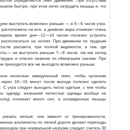
ботой определяется темп движения. При отсутствии
лишком быстро, при этом легко натрудить мышцы и, что
дуем выступать возможно раньше — в 5—6 часов утра.
 расположено на юге, а дневная жара отнимает очень
жаркое время дня—12—14 часов—полезно устроить
располагаться на ночлег. При движении по трудным
после рассвета, при полной видимости, а там, где
ота,— не выступать раньше 7—8 часов, так как холод
 трудно и опасно лазание по обмерзшим скалам. При
м приходится все же выходить возможно раньше.
чала несколько замедленный темп, чтобы организм
а через 10—15 минут после выхода полезно сделать
. С утра следует выходить тепло одетым, с тем чтобы
ю одежду; излишней легкостью одежды вообще не
к холод отнимает много сил, а охлажденные мышцы
указать нельзя: они зависят от тренированности,
ованные альпинисты по легкой дороге делают переходы
ереходом при нормальной нагрузке следует считать 30