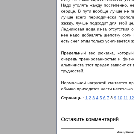
Надо утолять жажду постепенно, н
сердце. В пути вообще лучше не пи
лучше всего периодически пропола
жажду, лучше подходит для этой це
Ледниковая вода из-за отсутствия 
нее надо добавлять щепотку соли и
есть снег, этим только усиливается 
Предельный вес рюкзака, который
очередь тренированностью и физич
альпиниста этот предел зависит от 
трудностей.
Нормальной нагрузкой считается пр
обычно приходится нести несколько
Страницы:
1
2
3
4
5
6
7
8
9
10
11
12
Оставить комментарий
Имя (обяза