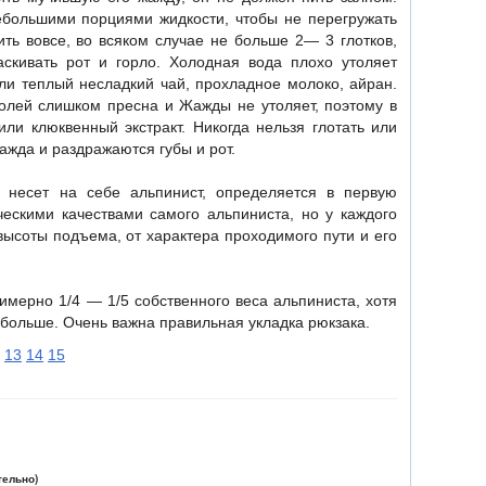
ебольшими порциями жидкости, чтобы не перегружать
ть вовсе, во всяком случае не больше 2— 3 глотков,
скивать рот и горло. Холодная вода плохо утоляет
ли теплый несладкий чай, прохладное молоко, айран.
солей слишком пресна и Жажды не утоляет, поэтому в
ли клюквенный экстракт. Никогда нельзя глотать или
жажда и раздражаются губы и рот.
 несет на себе альпинист, определяется в первую
ескими качествами самого альпиниста, но у каждого
высоты подъема, от характера проходимого пути и его
имерно 1/4 — 1/5 собственного веса альпиниста, хотя
 больше. Очень важна правильная укладка рюкзака.
13
14
15
тельно)