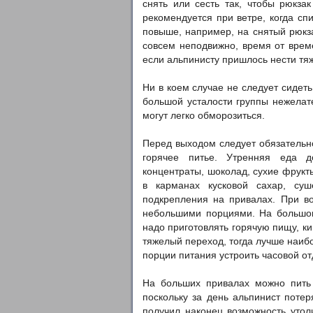
снять или сесть так, чтобы рюкза
рекомендуется при ветре, когда спи
повыше, например, на снятый рюкза
совсем неподвижно, время от време
если альпинисту пришлось нести тя
Ни в коем случае не следует сидеть
большой усталости группы нежелат
могут легко обморозиться.
Перед выходом следует обязательно
горячее питье. Утренняя еда д
концентраты, шоколад, сухие фрукты
в карманах кусковой сахар, суш
подкрепления на привалах. При в
небольшими порциями. На большом 
надо приготовлять горячую пищу, ки
тяжелый переход, тогда лучше наиб
порции питания устроить часовой от
На больших привалах можно пить 
поскольку за день альпинист потер
получил наконец возможность утол