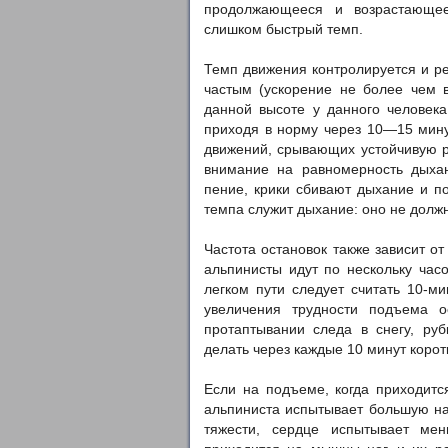
продолжающееся и возрастающее
слишком быстрый темп.
Темп движения контролируется и ре
частым (ускорение не более чем 
данной высоте у данного человека
приходя в норму через 10—15 минут
движений, срывающих устойчивую р
внимание на равномерность дыхан
пение, крики сбивают дыхание и п
темпа служит дыхание: оно не долж
Частота остановок также зависит о
альпинисты идут по нескольку час
легком пути следует считать 10-м
увеличения трудности подъема 
протаптывании следа в снегу, ру
делать через каждые 10 минут корот
Если на подъеме, когда приходитс
альпиниста испытывает большую нагр
тяжести, сердце испытывает мен