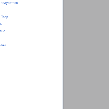
 полуостров
 Тавр
ь
лье
Алай