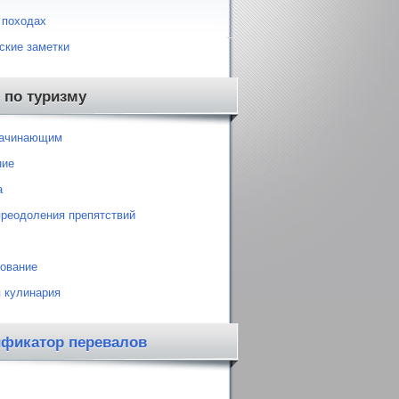
 походах
ские заметки
 по туризму
начинающим
ние
а
преодоления препятствий
ование
 кулинария
ификатор перевалов