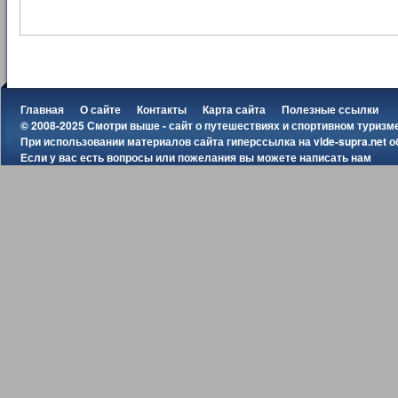
Главная
О сайте
Контакты
Карта сайта
Полезные ссылки
© 2008-2025 Смотри выше - сайт о путешествиях и спортивном туризм
При использовании материалов сайта гиперссылка на
vide-supra.net
о
Если у вас есть вопросы или пожелания вы можете
написать нам