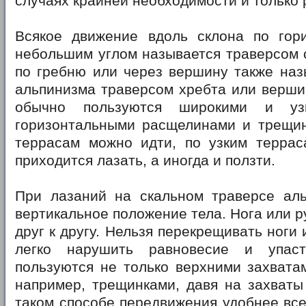
случаях крайней необходимости и только 
Всякое движение вдоль склона по гор
небольшим углом называется траверсом 
по гребню или через вершину также наз
альпинизма траверсом хребта или верши
обычно пользуются широкими и узк
горизонтальными расщелинами и трещи
террасам можно идти, по узким терра
приходится лазать, а иногда и ползти.
При лазаний на скальном траверсе аль
вертикальное положение тела. Нога или р
друг к другу. Нельзя перекрещивать ноги 
легко нарушить равновесие и упас
пользуются не только верхними захвата
например, трещинками, давя на захваты
таком способе передвижения удобнее все