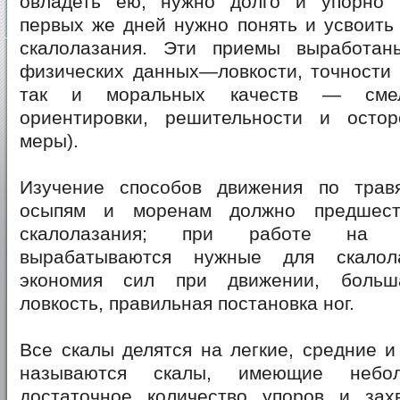
овладеть ею, нужно долго и упорно 
первых же дней нужно понять и усвоить
скалолазания. Эти приемы выработан
физических данных—ловкости, точности 
так и моральных качеств — смел
ориентировки, решительности и остор
меры).
Изучение способов движения по трав
осыпям и моренам должно предшест
скалолазания; при работе на 
вырабатываются нужные для скалола
экономия сил при движении, больша
ловкость, правильная постановка ног.
Все скалы делятся на легкие, средние и
называются скалы, имеющие небо
достаточное количество упоров и зах