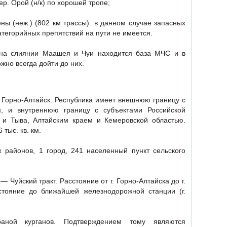
ер. Орой (н/к) по хорошей тропе;
ны (неж.) (802 км трассы): в данном случае запасных
 категорийных препятствий на пути не имеется.
о на слиянии Маашея и Чуи находится база МЧС и в
жно всегда дойти до них.
 Горно-Алтайск. Республика имеет внешнюю границу с
м, и внутреннюю границу с субъектами Российской
 и Тыва, Алтайским краем и Кемеровской областью.
тыс. кв. км.
 районов, 1 город, 241 населенный пункт сельского
 Чуйский тракт. Расстояние от г. Горно-Алтайска до г.
стояние до ближайшей железнодорожной станции (г.
раной курганов. Подтверждением тому являются