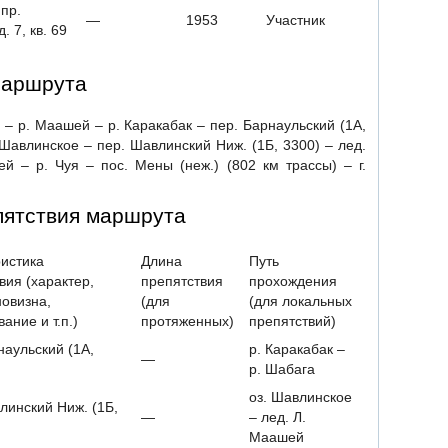
 пр.
—
1953
Участник
. 7, кв. 69
маршрута
я – р. Маашей – р. Каракабак – пер. Барнаульский (1А,
 Шавлинское – пер. Шавлинский Ниж. (1Б, 3300) – лед.
 – р. Чуя – пос. Мены (неж.) (802 км трассы) – г.
пятствия маршрута
истика
Длина
Путь
вия (характер,
препятствия
прохождения
новизна,
(для
(для локальных
ание и т.п.)
протяженных)
препятствий)
наульский (1А,
р. Каракабак –
—
р. Шабага
оз. Шавлинское
линский Ниж. (1Б,
—
– лед. Л.
Маашей