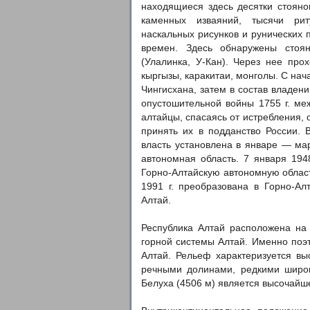
находящиеся здесь десятки стояно
каменных изваяний, тысячи рит
наскальных рисунков и рунических 
времен. Здесь обнаружены стоян
(Улалинка, У-Кан). Через нее про
кыргызы, каракитаи, монголы. С нач
Чингисхана, затем в состав владе
опустошительной войны 1755 г. ме
алтайцы, спасаясь от истребления, 
принять их в подданство России. 
власть установлена в январе — мар
автономная область. 7 января 194
Горно-Алтайскую автономную область
1991 г. преобразована в Горно-Ал
Алтай.
Республика Алтай расположена на 
горной системы Алтай. Именно поэ
Алтай. Рельеф характеризуется вы
речными долинами, редкими широ
Белуха (4506 м) является высочайш