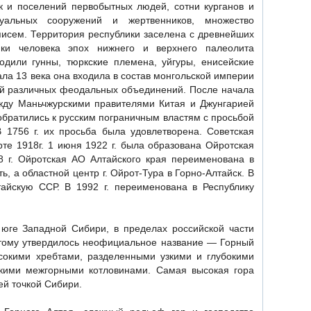
к и поселений первобытных людей, сотни курганов и
уальных сооружений и жертвенников, множество
писем. Территория республики заселена с древнейших
ки человека эпох нижнего и верхнего палеолита
ходили гунны, тюркские племена, уйгуры, енисейские
ала 13 века она входила в состав монгольской империи
ний различных феодальных объединений. После начала
жду Маньчжурскими правителями Китая и Джунгарией
обратились к русским пограничным властям с просьбой
В 1756 г. их просьба была удовлетворена. Советская
те 1918г. 1 июня 1922 г. была образована Ойротская
8 г. Ойротская АО Алтайского края переименована в
, а областной центр г. Ойрот-Тура в Горно-Алтайск. В
тайскую ССР. В 1992 г. переименована в Республику
юге Западной Сибири, в пределах российской части
тому утвердилось неофициальное название — Горный
сокими хребтами, разделенными узкими и глубокими
кими межгорными котловинами. Самая высокая гора
ей точкой Сибири.