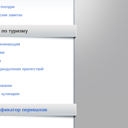
 походах
ские заметки
 по туризму
начинающим
ние
а
преодоления препятствий
ование
 кулинария
ификатор перевалов