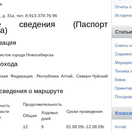
а
Отчеты о
Историче
, д. 31а, тел. 8-913-379-76-96
е сведения (Паспорт
а)
Статьи
зация
Советы 
Снаряже
истов города Новосибирска
Медицин
похода
Техника 
ская Федерация, Республика Алтай, Северо-Чуйский
Бивак
Ориентир
 сведения о маршруте
Походная
Продолжительность
ность
части
Сроки проведения
Ходовых
Класс
Общая
м
дней
Алтай
12
9
01.08.09г.-12.08.09г.