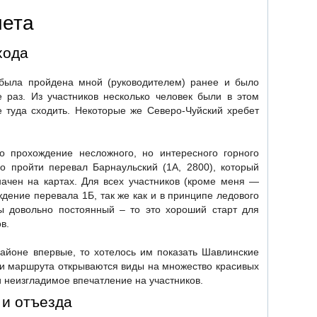
чета
хода
была пройдена мной (руководителем) ранее и было
 раз. Из участников несколько человек были в этом
 туда сходить. Некоторые же Северо-Чуйский хребет
 прохождение несложного, но интересного горного
о пройти перевал Барнаульский (1А, 2800), который
начен на картах. Для всех участников (кроме меня —
дение перевала 1Б, так же как и в принципе ледового
пы довольно постоянный – то это хороший старт для
в.
 районе впервые, то хотелось им показать Шавлинские
ти маршрута открываются виды на множество красивых
 неизгладимое впечатление на участников.
 и отъезда