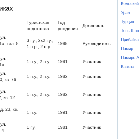
Кольский
иках
Урал
Турция —
Туристская
Год
Должность
подготовка
рождения
Тянь-Шан
 ул.
Прибайка
3 г.у., 2х2 г.у.,
1а, тел. 8-
1985
Руководитель
1 п.р., 2 п.р.
Памир
Памиро-
 ул.
1 п.у., 2 п.у.
1981
Участник
31а
Кавказ
 ул.
1 п.у., 2 п.у.
1982
Участник
0, кв. 76
 ул.
1 п.у., 2 п.у.
1982
Участник
, кв. 12
д. 23, кв.
1 п.у.
1991
Участник
 ул.
1 г.у.
1981
Участник
. 4