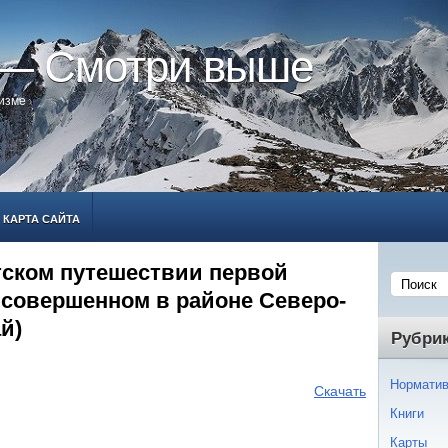
 — Смотри выше
ризме
КАРТА САЙТА
тском путешествии первой
 совершенном в районе Северо-
й)
Рубри
Норматив
Скачать
Книги
Карты