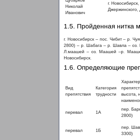
г. Новосибирск,
Николай
Джержинского, д
Иванович
1.5. Пройденная нитка 
г. Новосибирск – пос. Чибит – р. Чу
2800) – р. Шабага – р. Шавла – оз.
Л.маашей – оз. Маашей –р. Маашей
Новосибирск.
1.6. Определяющие пре
Характер
Вид
Категория
препятст
препятствия
трудности
высота, 
наименов
пер. Бар
перевал
1А
2800)
пер. Шав
перевал
1Б
3300)