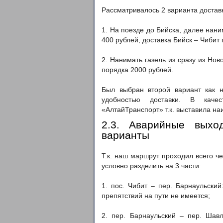
Рассматривалось 2 варианта достав
1. На поезде до Бийска, далее нани
400 рублей, доставка Бийск – Чибит
2. Нанимать газель из сразу из Нов
порядка 2000 рублей.
Был выбран второй вариант как н
удобностью доставки. В каче
«АлтайТранспорт» т.к. выставила н
2.3. Аварийные вых
варианты
Т.к. наш маршрут проходил всего ч
условно разделить на 3 части:
1. пос. Чибит – пер. Барнаульский:
препятствий на пути не имеется;
2. пер. Барнаульский – пер. Шав