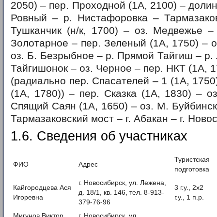
2050) – пер. Проходной (1А, 2100) – долин
Ровный – р. Нистафоровка – Тармазаков
Тушканчик (н/к, 1700) – оз. Медвежье –
Золотарное – пер. Зеленый (1А, 1750) – 
оз. Б. Безрыбное – р. Прямой Тайгиш – р.
Тайгишонок – оз. Черное – пер. НКТ (1А, 1
(радиально пер. Спасателей – 1 (1А, 1750
(1А, 1780)) – пер. Сказка (1А, 1830) – о
Спящий Саян (1А, 1650) – оз. М. Буйбинск
Тармазаковский мост – г. Абакан – г. Ново
1.6. Сведения об участниках
Туристская
ФИО
Адрес
подготовка
г. Новосибирск, ул. Лежена,
Кайгородцева Ася
3 г.у., 2х2
д. 18/1, кв. 146, тел. 8-913-
Игоревна
г.у., 1 п.р.
379-76-96
Мигунов Виктор
г. Новосибирск, ул.