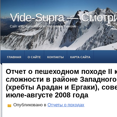
Vide-Supra — Смотр
Сайт о путешествиях и спортивном туризме
ГЛАВНАЯ
О САЙТЕ
КОНТАКТЫ
КАРТА САЙТА
Отчет о пешеходном походе II 
сложности в районе Западного
(хребты Арадан и Ергаки), со
июле-августе 2008 года
Опубликовано в
Отчеты о походах