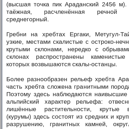
(высшая точка пик Араданский 2456 м).
таёжная, расчленённая речной 
среднегорный.
Гребни на хребтах Ергаки, Метугул-Та
узкие, местами скалистые с остроко-не
крутыми склонами, нередко с обрыва
склонах распространены каменистые
которых возвышаются скалы-останцы.
Более разнообразен рельеф хребта Ара
часть хребта сложена гранитными пород
Поэтому здесь наблюдаются наивысшие 
альпийский характер рельефа: отвес
лишённые растительности, крутые 
(курумы) здесь состоят из средних и кру
разрушению, гранитных камней, окру