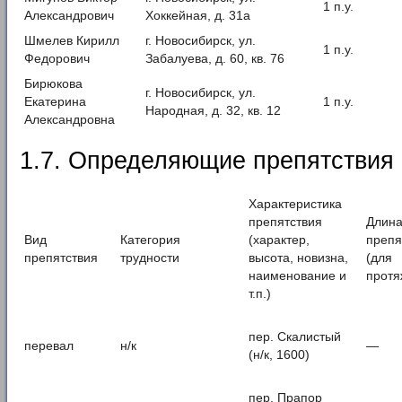
1 п.у.
Александрович
Хоккейная, д. 31а
Шмелев Кирилл
г. Новосибирск, ул.
1 п.у.
Федорович
Забалуева, д. 60, кв. 76
Бирюкова
г. Новосибирск, ул.
Екатерина
1 п.у.
Народная, д. 32, кв. 12
Александровна
1.7. Определяющие препятствия
Характеристика
препятствия
Длин
Вид
Категория
(характер,
препя
препятствия
трудности
высота, новизна,
(для
наименование и
протя
т.п.)
пер. Скалистый
перевал
н/к
—
(н/к, 1600)
пер. Прапор