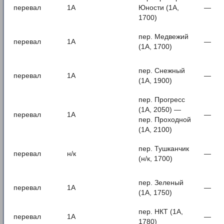
перевал
1А
Юности (1А,
—
1700)
пер. Медвежий
перевал
1А
—
(1А, 1700)
пер. Снежный
перевал
1А
—
(1А, 1900)
пер. Прогресс
(1А, 2050) —
перевал
1А
—
пер. Проходной
(1А, 2100)
пер. Тушканчик
перевал
н/к
—
(н/к, 1700)
пер. Зеленый
перевал
1А
—
(1А, 1750)
пер. НКТ (1А,
перевал
1А
—
1780)