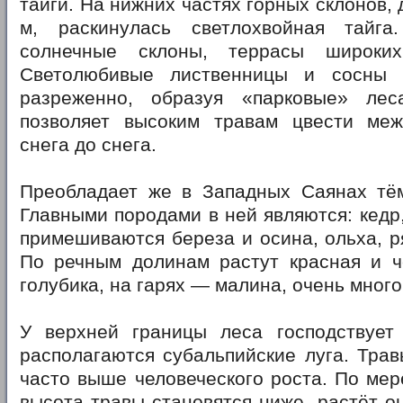
тайги. На нижних частях горных склонов,
м, раскинулась светлохвойная тайга
солнечные склоны, террасы широки
Светолюбивые лиственницы и сосны р
разреженно, образуя «парковые» лес
позволяет высоким травам цвести ме
снега до снега.
Преобладает же в Западных Саянах тём
Главными породами в ней являются: кедр,
примешиваются береза и осина, ольха, р
По речным долинам растут красная и ч
голубика, на гарях — малина, очень много
У верхней границы леса господствуе
располагаются субальпийские луга. Трав
часто выше человеческого роста. По мер
высота травы становятся ниже, растёт о