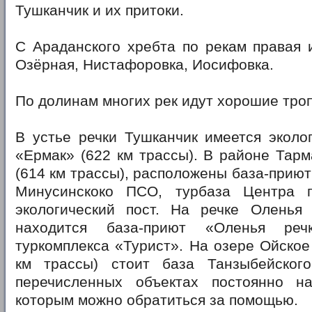
Тушканчик и их притоки.
С Араданского хребта по рекам правая 
Озёрная, Нистафоровка, Иосифовка.
По долинам многих рек идут хорошие тро
В устье речки Тушканчик имеется эколо
«Ермак» (622 км трассы). В районе Тарм
(614 км трассы), расположены база-приют
Минусинскоко ПСО, турбаза Центра п
экологический пост. На речке Оленья 
находится база-приют «Оленья реч
туркомплекса «Турист». На озере Ойское
км трассы) стоит база Танзыбейског
перечисленных объектах постоянно н
которым можно обратиться за помощью.