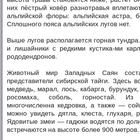
них пёстрый ковёр разнотравья вплетаю
альпийской флоры: альпийская астра, б
Сплошного пояса альпийских лугов нет.
Выше лугов располагается горная тундра.
и лишайники с редкими кустика-ми карл
рододендронов.
Животный мир Западных Саян соста
представители сибирской тайги. Здесь в
медведь, марал, лось, кабарга, бурундук,
росомаха, соболь, горностай. Из
многочисленна кедровка, а также — сой
можно увидеть дятла, клеста, глухаря, р
Ядовитые змеи — гадюки водятся по доли
встречаются на высоте более 900 метров.