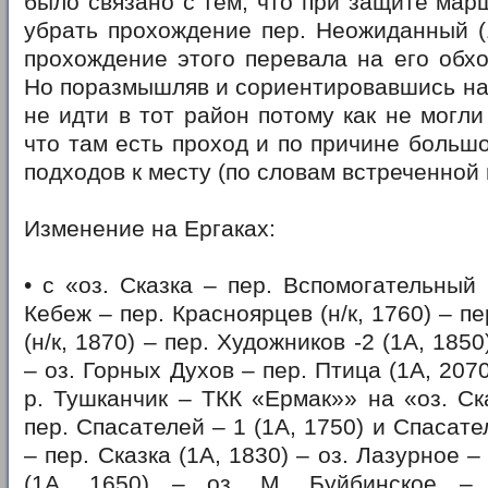
было связано с тем, что при защите мар
убрать прохождение пер. Неожиданный (
прохождение этого перевала на его обхо
Но поразмышляв и сориентировавшись на
не идти в тот район потому как не могл
что там есть проход и по причине больш
подходов к месту (по словам встреченной 
Изменение на Ергаках:
• с «оз. Сказка – пер. Вспомогательный (
Кебеж – пер. Красноярцев (н/к, 1760) – 
(н/к, 1870) – пер. Художников -2 (1А, 185
– оз. Горных Духов – пер. Птица (1А, 207
р. Тушканчик – ТКК «Ермак»» на «оз. Ск
пер. Спасателей – 1 (1А, 1750) и Спасател
– пер. Сказка (1А, 1830) – оз. Лазурное 
(1А, 1650) – оз. М. Буйбинское –