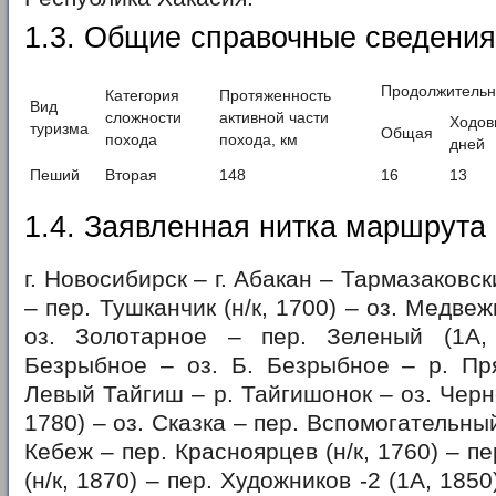
1.3. Общие справочные сведени
Продолжительн
Категория
Протяженность
Вид
сложности
активной части
Ходов
туризма
Общая
похода
похода, км
дней
Пеший
Вторая
148
16
13
1.4. Заявленная нитка маршрута
г. Новосибирск – г. Абакан – Тармазаковск
– пер. Тушканчик (н/к, 1700) – оз. Медве
оз. Золотарное – пер. Зеленый (1А,
Безрыбное – оз. Б. Безрыбное – р. Пр
Левый Тайгиш – р. Тайгишонок – оз. Черн
1780) – оз. Сказка – пер. Вспомогательный 
Кебеж – пер. Красноярцев (н/к, 1760) – 
(н/к, 1870) – пер. Художников -2 (1А, 185