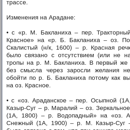
трассе.
Изменения на Арадане:
• с «р. М. Бакланиха – пер. Тракторный 
Красное» на «р. Б. Бакланиха – оз. По
Скалистый (н/к, 1600) – р. Красная реч
было связано с отсутствием (или не н
тропы на р. М. Бакланиха. В первый же
без смысла через заросли желания н
обойти по р. Б. Бакланиха потому как в
на оз. Красное.
• с «оз. Араданское – пер. Осыпной (1А,
Казыр-Суг – р. Маралий – оз. Зеркальное
(1А, 1800) – р. Водопадный» на «оз. А
Снежный (1А, 1900) – р. М. Казыр-Суг 