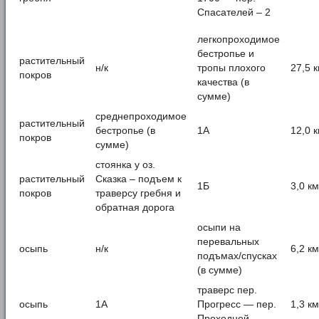
Спасателей – 2
легкопроходимое
бестропье и
растительный
н/к
тропы плохого
27,5 
покров
качества (в
сумме)
среднепроходимое
растительный
бестропье (в
1А
12,0 
покров
сумме)
стоянка у оз.
растительный
Сказка – подъем к
1Б
3,0 км
покров
траверсу гребня и
обратная дорога
осыпи на
перевальных
осыпь
н/к
6,2 км
подъмах/спусках
(в сумме)
траверс пер.
осыпь
1А
Прогресс — пер.
1,3 км
Проходной