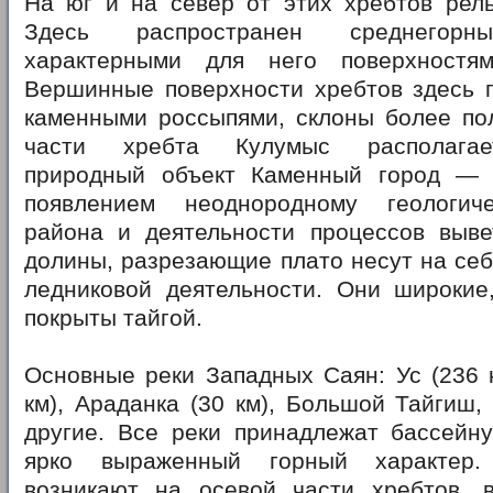
На юг и на север от этих хребтов рель
Здесь распространен среднего
характерными для него поверхностям
Вершинные поверхности хребтов здесь п
каменными россыпями, склоны более пол
части хребта Кулумыс располагае
природный объект Каменный город — 
появлением неоднородному геологич
района и деятельности процессов выве
долины, разрезающие плато несут на се
ледниковой деятельности. Они широкие
покрыты тайгой.
Основные реки Западных Саян: Ус (236 к
км), Араданка (30 км), Большой Тайгиш
другие. Все реки принадлежат бассейн
ярко выраженный горный характер.
возникают на осевой части хребтов, 