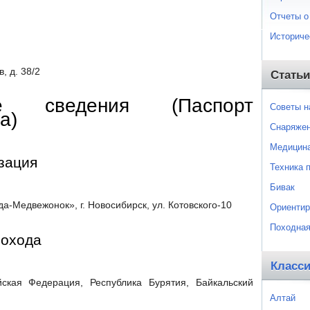
Отчеты о
Историче
, д. 38/2
Статьи
е сведения (Паспорт
Советы 
а)
Снаряже
Медицин
зация
Техника 
Бивак
а-Медвежонок», г. Новосибирск, ул. Котовского-10
Ориентир
Походная
похода
Класс
ская Федерация, Республика Бурятия, Байкальский
Алтай