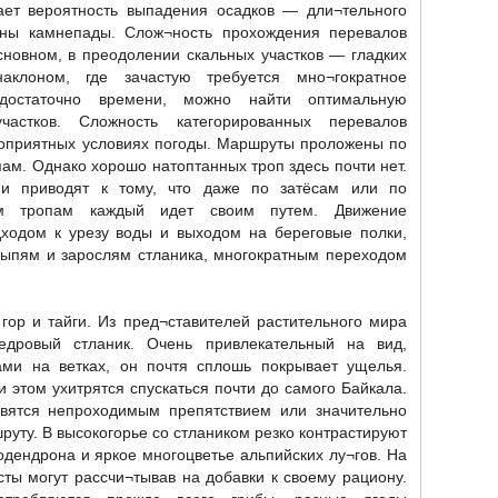
ает вероятность выпадения осадков — дли¬тельного
жны камнепады. Слож¬ность прохождения перевалов
сновном, в преодолении скальных участков — гладких
аклоном, где зачастую требуется мно¬гократное
достаточно времени, можно найти оптимальную
астков. Сложность категорированных перевалов
гоприятных условиях погоды. Маршруты проложены по
ам. Однако хорошо натоптанных троп здесь почти нет.
пи приводят к тому, что даже по затёсам или по
им тропам каждый идет своим путем. Движение
ходом к урезу воды и выходом на береговые полки,
ыпям и зарослям стланика, многократным переходом
гор и тайги. Из пред¬ставителей растительного мира
едровый стланик. Очень привлекательный на вид,
ми на ветках, он почтя сплошь покрывает ущелья.
 этом ухитрятся спускаться почти до самого Байкала.
вятся непроходимым препятствием или значительно
уту. В высокогорье со стлаником резко контрастируют
одендрона и яркое многоцветье альпийских лу¬гов. На
ты могут рассчи¬тывав на добавки к своему рациону.