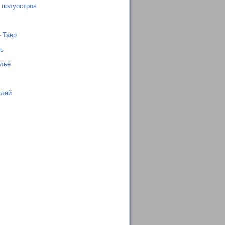
 полуостров
 Тавр
ь
лье
Алай