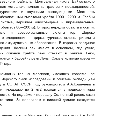
верного Байкала. Центральная часть Байкальского
ная «страна», полная контрастов и неожиданностей,
туристами и научными экспедициями. Местность
абсолютными высотами хребта 1900—2200 м. Гребни
калистые, вершины конусовидные и пирамидальные.
 обрывов 80—200 м). В горах нередки обвалы и осыпи.
дные и северо-западные склоны гор. Широко
го оледенения — цирки, курчавые склоны, ригели и
во-аккумулятивных образований. В каровых впадинах
дения. Долины рек имеют, в основном, вид узких,
ых склонов хребта реки стекают в Байкал. Реки,
осятся к бассейну реки Лены. Самые крупные озера —
Гитара.
немногих горных массивов, имеющих современное
 Черского были исследованы и описаны экспедицией
итута СО АН СССР под руководством А.А.Кошелева в
ник площадью до 2 км2 находится у подножия горы
-восток. На подъёме к перевалу Солнечный расположен
го типа. За перевалом в висячей долине находится
а.
 является гора Черского (2588 м), на которой в 1961