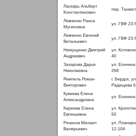
Ласкарь Альберт
пер. Танкис
Константинович
Левченко Раиса
ул. ГВФ 23-
Мугиновна
Левченко Евгений
ул. ГВФ 23-
Витальевич
Немущенко Дмитрий
ул. Котовско
Андреевич
40
Захарова Дарья
ул. Есенина
Николаевна
268
Ремпель Роман
г. Бердск, ул
Викторович
Радищева 6
Кукеева Елена
ул. Есенина
Александровна
Киреева Елена
ул. Кропотк
Евгеньевна
50
Рязанов Михаил
ул. Планир
Валерьевич
12-104