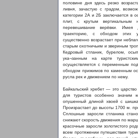
половине дня здесь резко возраст
ливня, зачастую с градом, возмо
категории 2А и 2Б заключается в о
плит, с крутым вертикальным н
перевешивание верёвки. Имея 
траекторию, с обходом этих уч
существенно возрастает при небла
старым охотничьим и звериным троп
Кедровый стланик, бурелом, осы
ука¬занным на карте туристск
осуществляется с переменным под
обходом прижимов по каменным ос
русла рек и движением по нему.
Байкальский хребет — это царство 
для туристов особенно значим к
опушенный длиной хвоей с шишка
Произрастает до высоты 1700 м. при
Сплошные заросли стланика стано
снижают скорость движения по маршр
красочные заросли золотистого род
всем протяжении путешествия турис