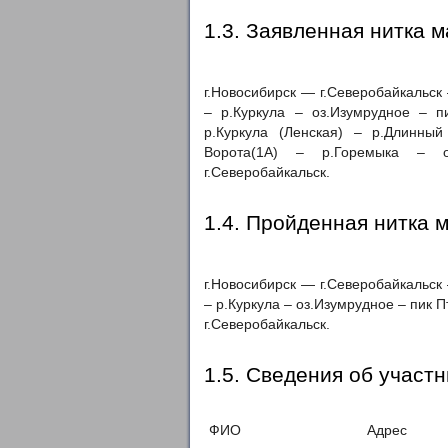
1.3. Заявленная нитка 
г.Новосибирск — г.Северобайкальск
– р.Куркула – оз.Изумрудное – п
р.Куркула (Ленская) – р.Длинны
Ворота(1А) – р.Горемыка – о
г.Северобайкальск.
1.4. Пройденная нитка 
г.Новосибирск — г.Северобайкальск
– р.Куркула – оз.Изумрудное – пик 
г.Северобайкальск.
1.5. Сведения об участн
ФИО
Адрес