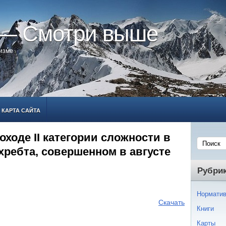
 — Смотри выше
ризме
КАРТА САЙТА
оходе II категории сложности в
хребта, совершенном в августе
Рубри
Норматив
Скачать
Книги
Карты