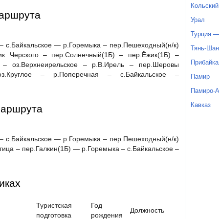
Кольский
маршрута
Урал
Турция —
 – с.Байкальское — р.Горемыка – пер.Пешеходный(н/к)
Тянь-Шан
ик Черского – пер.Солнечный(1Б) – пер.Ёжик(1Б) –
Прибайка
й – оз.Верхнеирельское – р.В.Ирель – пер.Шеровы
з.Круглое – р.Поперечная – с.Байкальское –
Памир
Памиро-
Кавказ
маршрута
 – с.Байкальское — р.Горемыка – пер.Пешеходный(н/к)
Птица – пер.Галкин(1Б) — р.Горемыка – с.Байкальское –
иках
Туристская
Год
Должность
подготовка
рождения