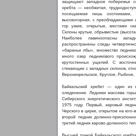
защищают западное побережье се
хребта — необжитая, труднодоступ
посещаемая лишь охотниками, 
высокогорная, с преобладающими 
гор узкие, открытые, местами с
Склоны крутые, обрывистые (высота
Наиболее лавиноопасны запа
распространены следы четвертично
«бараньи лбы», множество леднико
много озер ледникового происхож
крутостенных ущелий. С восточн
стекающие с западных склонов, отн
Верхнеирельское, Круглое, Рыбное, 
Байкальский хребет — один из 
оледенение. Ледники массива горы
Сибирского энергетического инст
1975 году. Первый, каровый лед
Черского в цирке, открытом на юго
второй ледник долинно-присклонно
третий ледник карово-долинного тип
Высшей точкой Байкальского хребта