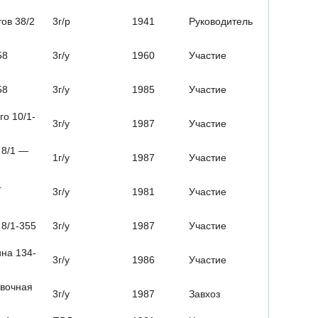
тов 38/2
3г/р
1941
Руководитель
58
3г/у
1960
Участие
58
3г/у
1985
Участие
го 10/1-
3г/у
1987
Участие
 8/1 —
1г/у
1987
Участие
.
3г/у
1981
Участие
 8/1-355
3г/у
1987
Участие
ина 134-
3г/у
1986
Участие
овочная
3г/у
1987
Завхоз