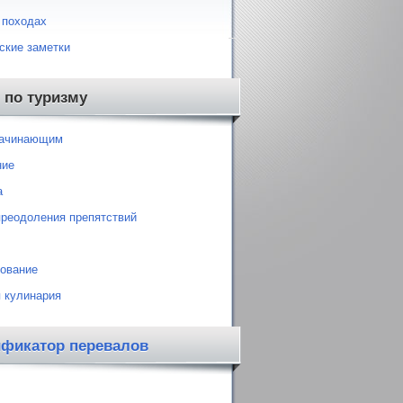
 походах
ские заметки
 по туризму
начинающим
ние
а
преодоления препятствий
ование
 кулинария
ификатор перевалов