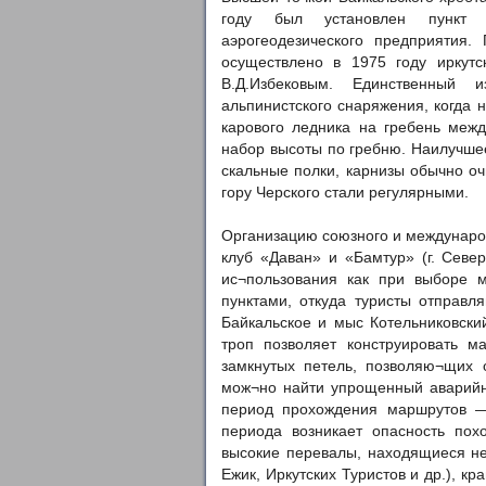
году был установлен пункт тр
аэрогеодезического предприятия
осуществлено в 1975 году иркутс
В.Д.Избековым. Единственный 
альпинистского снаряжения, когда 
карового ледника на гребень меж
набор высоты по гребню. Наилучше
скальные полки, карнизы обычно оч
гору Черского стали регулярными.
Организацию союзного и международ
клуб «Даван» и «Бамтур» (г. Севе
ис¬пользования как при выборе 
пунктами, откуда туристы отправл
Байкальское и мыс Котельниковски
троп позволяет конструировать м
замкнутых петель, позволяю¬щих о
мож¬но найти упрощенный аварийн
период прохождения маршрутов —
периода возникает опасность по
высокие перевалы, находящиеся не
Ежик, Иркутских Туристов и др.), к