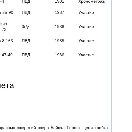
5-4
ПВД
1981
Хронометраж
а 25-90
ПВД
1987
Участие
ича-
3г/у
1986
Участие
-73
а 8-163
ПВД
1985
Участие
а 47-40
ПВД
1986
Участие
чета
красных ожерелий озера Байкал. Горные цепи хребта