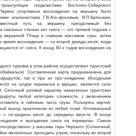
иангуляции геодезистами Восточно-Сибирского
. Первое спортивное восхождение на вершину было
кими альпинистами Г.В.Ага¬фоновым, В.П.Брянским,
известный путь на вершину, преодолимый без
на скальных стенках нет снега — это прямой подъем с
ду вершиной Птица и главным массивом горы, затем
е время восхождения — со второй декады июля, когда
ищаются от снега. К концу 80-х годов восхождения на
ного туризма в этом районе осуществляют туристский
робайкальск). Составленная карта предназначена для
маршрутов, так и при их про¬хождении. Исходными
яются на штурм перевалов и вершин, являются село
й. Сеточный узловой характер нанесенных туристских
аршруты любой категории сложности, с включением
ставлять в тайниках часть груза. Пользуясь картой,
ый выход практически из любой точки. Оптимальный
 с се¬редины июля до середины августа. В конце
холодания и выпадения снега на перевалах. Самые
посредственно у массива горы Черского (Солнечный,
райне желательно проходить утром, поскольку во второй