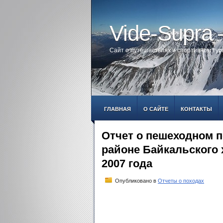
Vide-Supra
Сайт о путешествиях и спортивном ту
ГЛАВНАЯ
О САЙТЕ
КОНТАКТЫ
Отчет о пешеходном п
районе Байкальского 
2007 года
Опубликовано в
Отчеты о походах