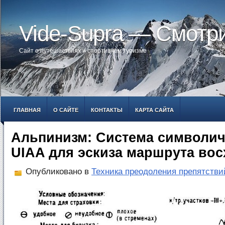
Vide-Supra — Смотр
Сайт о путешествиях и спортивном туризме
ГЛАВНАЯ
О САЙТЕ
КОНТАКТЫ
КАРТА САЙТА
Альпинизм: Система символич
UIAA для эскиза маршрута вос
Опубликовано в
Техника преодоления препятстви