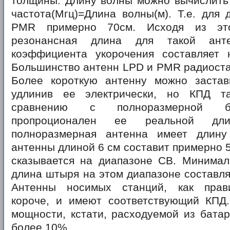
толщины. Длину волны можно вычислить 
частота(Мгц)=Длина волны(м). Т.е. для
PMR примерно 70см. Исходя из это
резонансная длина для такой ант
коэффициента укорочения составляет
Большинство антенн LPD и PMR радиоста
Более короткую антенну можно застав
удлинив ее электрически, но КПД т
сравнению с полноразмерной б
пропроционален ее реальной дли
полноразмерная антенна имеет длин
антенны длиной 6 см составит примерно 
сказывается на диапазоне СВ. Минимал
длина штыря на этом диапазоне составля
Антенны носимых станций, как прави
короче, и имеют соответствующий КПД.
мощности, кстати, расходуемой из батар
более 10%.