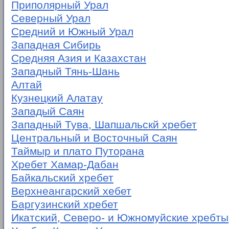
Приполярный Урал
Северный Урал
Средний и Южный Урал
Западная Сибирь
Средняя Азия и Казахстан
Западный Тянь-Шань
Алтай
Кузнецкий Алатау
Западый Саян
Западный Тува, Шапшальскй хребет
Центральный и Восточный Саян
Таймыр и плато Путорана
Хребет Хамар-Дабан
Байкальский хребет
Верхнеангарский хебет
Баргузинский хребет
Икатский, Северо- и Южномуйские хребты