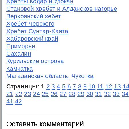
Хребты Кодар и Удокан
Становой хребет и Алданское нагорье
Верхоянский хебет
Хребет Черского
Хребет Сунтар-Хаята
Хабаровский край
Приморье
Сахалин
Курильские острова
Камчатка
Магаданская область, Чукотка
Страницы:
1
2
3
4
5
6
7
8
9
10
11
12
13
1
21
22
23
24
25
26
27
28
29
30
31
32
33
34
41
42
Оставить комментарий