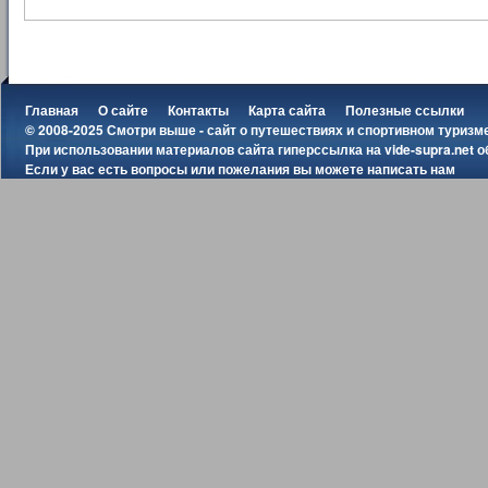
Главная
О сайте
Контакты
Карта сайта
Полезные ссылки
© 2008-2025 Смотри выше - сайт о путешествиях и спортивном туризм
При использовании материалов сайта гиперссылка на
vide-supra.net
о
Если у вас есть вопросы или пожелания вы можете
написать нам