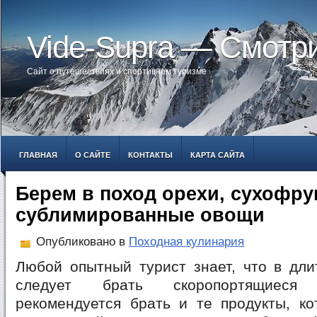
Vide-Supra — Смотр
Сайт о путешествиях и спортивном туризме
ГЛАВНАЯ
О САЙТЕ
КОНТАКТЫ
КАРТА САЙТА
Берем в поход орехи, сухофру
сублимированные овощи
Опубликовано в
Походная кулинария
Любой опытный турист знает, что в дли
следует брать скоропортящиеся
рекомендуется брать и те продукты, ко