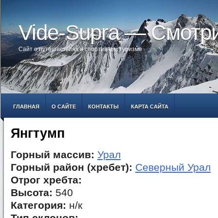
Vide-Supra — Смотр
Сайт о путешествиях и спортивном туризме
ГЛАВНАЯ
О САЙТЕ
КОНТАКТЫ
КАРТА САЙТА
Янгтумп
Горный массив:
Урал
Горный район (хребет):
Северный Урал
Отрог хребта:
Высота:
540
Категория:
н/к