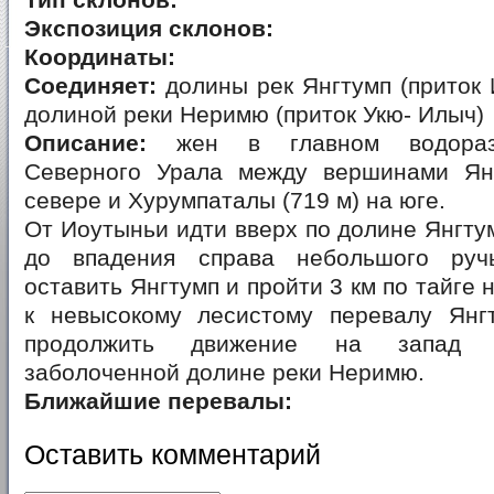
Тип склонов:
Экспозиция склонов:
Координаты:
Соединяет:
долины рек Янгтумп (приток 
долиной реки Неримю (приток Укю- Илыч)
Описание:
жен в главном водоразд
Северного Урала между вершинами Ян
севере и Хурумпаталы (719 м) на юге.
От Иоутыньи идти вверх по долине Янгтум
до впадения справа небольшого руч
оставить Янгтумп и пройти 3 км по тайге 
к невысокому лесистому перевалу Янг
продолжить движение на запад 
заболоченной долине реки Неримю.
Ближайшие перевалы:
Оставить комментарий