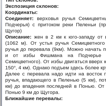
Тип склонов:
Экспозиция склонов:
Координаты:
Соединяет:
верховья ручья Семицветн
Подчерья) с притоком реки Пеленьи (пр
Щугор)
Описание:
жен в 2 км к юго-западу от
(1062 м). От устья ручья Семицветного
ручья до перевала (9км). Можно начать 
и от избы Фишмана на Подчерье 
Семицветного). От избы двигаться вверх 
150°, 4 км). Однако подъем здесь более кр
Далее с перевала надо идти на восток 
ручья, впадающего в Пеленью (5 км), по
км) до впадения последней в Понью. От
Понью 9 км до Щугора.
Ближайшие перевалы: