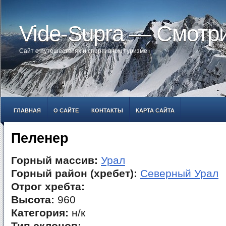
Vide-Supra — Смотр
Сайт о путешествиях и спортивном туризме
ГЛАВНАЯ
О САЙТЕ
КОНТАКТЫ
КАРТА САЙТА
Пеленер
Горный массив:
Урал
Горный район (хребет):
Северный Урал
Отрог хребта:
Высота:
960
Категория:
н/к