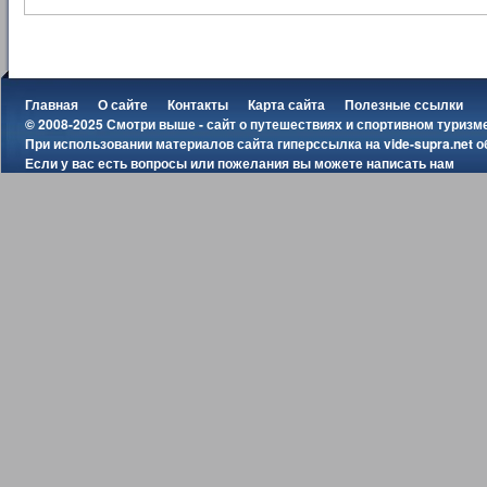
Главная
О сайте
Контакты
Карта сайта
Полезные ссылки
© 2008-2025 Смотри выше - сайт о путешествиях и спортивном туризм
При использовании материалов сайта гиперссылка на
vide-supra.net
о
Если у вас есть вопросы или пожелания вы можете
написать нам