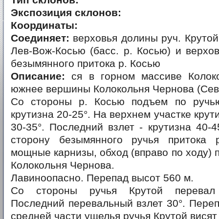
Тип склонов:
Экспозиция склонов:
Координаты:
Соединяет:
верховья долины руч. Крутой,
Лев-Вож-Косью (басс. р. Косью) и верхо
безымянного притока р. Косью
Описание:
ся в горном массиве Колоко
южнее вершины Колокольня Чернова (Сев
Со стороны р. Косью подъем по ручь
крутизна 20-25°. На верхнем участке крут
30-35°. Последний взлет - крутизна 40-4
сторону безымянного ручья притока 
мощные карнизы, обход (вправо по ходу) 
Колокольня Чернова.
Лавиноопасно. Перепад высот 560 м.
Со стороны ручья Крутой перевал 
Последний перевальный взлет 30°. Переп
средней части ущелья ручья Крутой висят