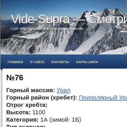
Vide-Supra — Смотр
Сайт о путешествиях и спортивном туризме
ГЛАВНАЯ
О САЙТЕ
КОНТАКТЫ
КАРТА САЙТА
№76
Горный массив:
Урал
Горный район (хребет):
Приполярный Ур
Отрог хребта:
Высота:
1100
Категория:
1А (зимой: 1Б)