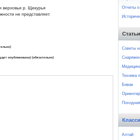
Отчеты о
и верховья р. Щекурья
жности не представляет.
Историче
Статьи
тельно)
Советы 
Снаряже
будет опубликована) (обязательно)
Медицин
Техника 
Бивак
Ориентир
Походная
Класс
Алтай