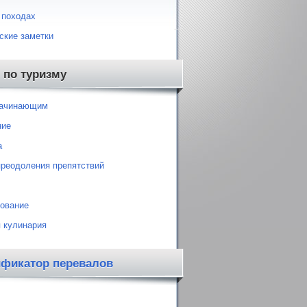
 походах
ские заметки
 по туризму
начинающим
ние
а
преодоления препятствий
ование
 кулинария
ификатор перевалов