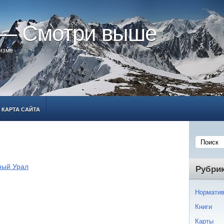
 — Смотри выше
ризме
КАРТА САЙТА
ный Урал
Рубри
Норматив
Книги
Карты