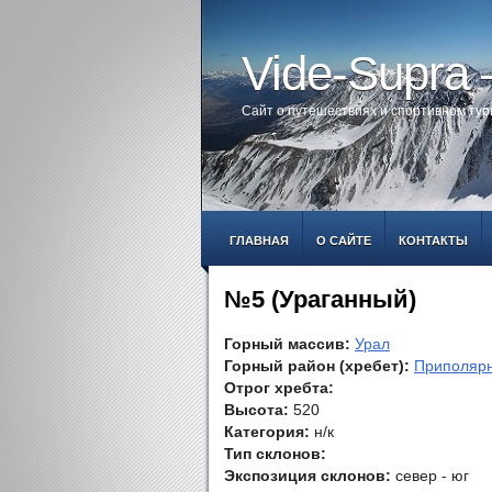
Vide-Supra
Сайт о путешествиях и спортивном ту
ГЛАВНАЯ
О САЙТЕ
КОНТАКТЫ
№5 (Ураганный)
Горный массив:
Урал
Горный район (хребет):
Приполяр
Отрог хребта:
Высота:
520
Категория:
н/к
Тип склонов:
Экспозиция склонов:
север - юг