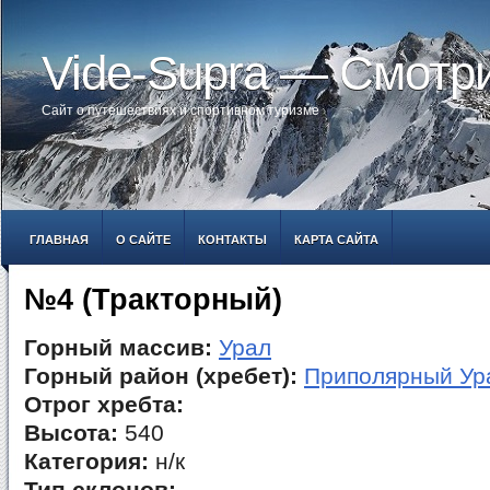
Vide-Supra — Смотр
Сайт о путешествиях и спортивном туризме
ГЛАВНАЯ
О САЙТЕ
КОНТАКТЫ
КАРТА САЙТА
№4 (Тракторный)
Горный массив:
Урал
Горный район (хребет):
Приполярный Ур
Отрог хребта:
Высота:
540
Категория:
н/к