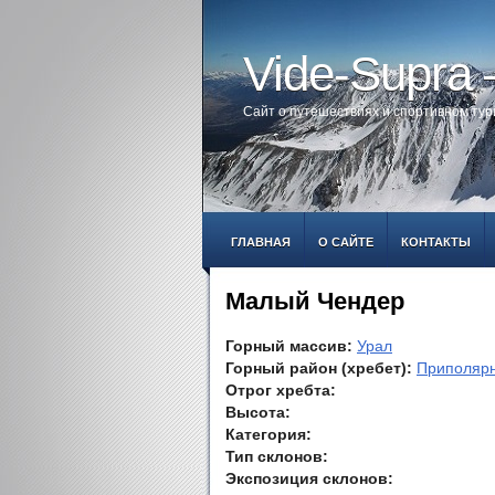
Vide-Supra
Сайт о путешествиях и спортивном ту
ГЛАВНАЯ
О САЙТЕ
КОНТАКТЫ
Малый Чендер
Горный массив:
Урал
Горный район (хребет):
Приполяр
Отрог хребта:
Высота:
Категория:
Тип склонов:
Экспозиция склонов: