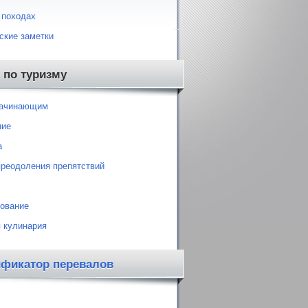
 походах
ские заметки
 по туризму
начинающим
ние
а
преодоления препятствий
ование
 кулинария
ификатор перевалов