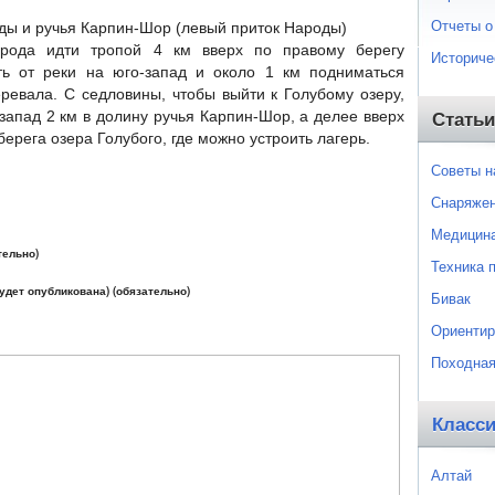
Отчеты о
ы и ручья Карпин-Шор (левый приток Народы)
рода идти тропой 4 км вверх по правому берегу
Историче
ь от реки на юго-запад и около 1 км подниматься
ревала. С седловины, чтобы выйти к Голубому озеру,
запад 2 км в долину ручья Карпин-Шор, а делее вверх
Статьи
берега озера Голубого, где можно устроить лагерь.
Советы 
Снаряже
Медицин
тельно)
Техника 
будет опубликована) (обязательно)
Бивак
Ориентир
Походная
Класс
Алтай