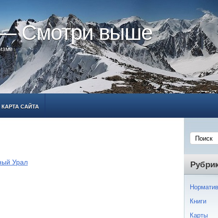
 — Смотри выше
ризме
КАРТА САЙТА
ный Урал
Рубри
Норматив
Книги
Карты