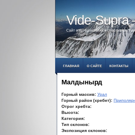
Vide-Supra
Сайт о путешествиях и спортивном ту
ГЛАВНАЯ
О САЙТЕ
КОНТАКТЫ
Малдынырд
Горный массив:
Урал
Горный район (хребет):
Приполяр
Отрог хребта:
Высота:
Категория:
Тип склонов:
Экспозиция склонов: