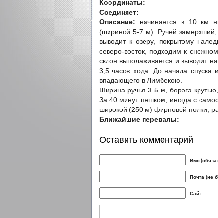
Координаты:
Соединяет:
Описание:
начинается в 10 км н
(шириной 5-7 м). Ручей замерзший,
выводит к озеру, покрытому налед
северо-восток, подходим к снежно
склон выполаживается и выводит на
3,5 часов хода. До начала спуска 
впадающего в Лимбекою.
Ширина ручья 3-5 м, берега крутые,
За 40 минут пешком, иногда с само
широкой (250 м) фирновой полки, р
Ближайшие перевалы:
Оставить комментарий
Имя (обяза
Почта (не 
Сайт