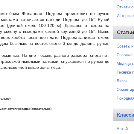
Отчеты о
иже базы Желанная. Подъем происходит по ручью
Историче
 местами встречаются наледи. Подъем- до 15°. Ручей
ью (длиной около 100-120 м). Двигаясь от озера на
му склону с выходами камней крутизной до 15°. Выше
Статьи
 верх хребта - осыпное плато. Подъем занимает около
идем без лыж на восток около 3 км до долины ручья,
Советы 
Снаряже
 осыпные. На дне - осыпь разного размера, снега нет.
страховкой лыжными палками, спускаемся по ручью до
Медицин
асположенной выше зоны леса.
Техника 
Бивак
Ориентир
Походная
тельно)
будет опубликована) (обязательно)
Класс
Алтай