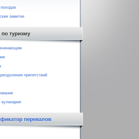
 походах
ские заметки
 по туризму
начинающим
ние
а
преодоления препятствий
ование
 кулинария
ификатор перевалов