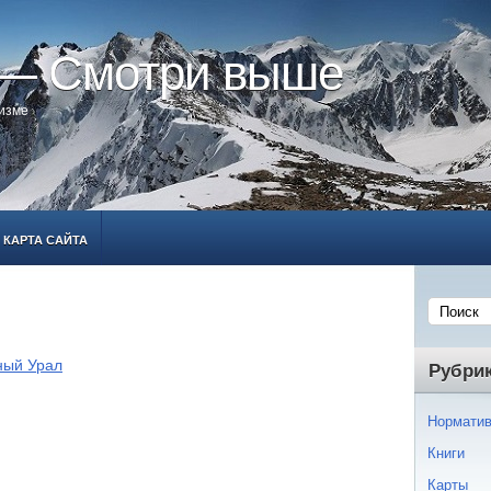
 — Смотри выше
ризме
КАРТА САЙТА
ный Урал
Рубри
Норматив
Книги
Карты