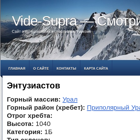
Vide-Supra — Смотр
Сайт о путешествиях и спортивном туризме
ГЛАВНАЯ
О САЙТЕ
КОНТАКТЫ
КАРТА САЙТА
Энтузиастов
Горный массив:
Урал
Горный район (хребет):
Приполярный Ур
Отрог хребта:
Высота:
1040
Категория:
1Б