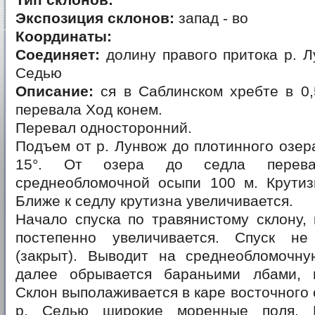
Тип склонов:
Экспозиция склонов:
запад - во
Координаты:
Соединяет:
долину правого притока р. Л
Седью
Описание:
ся в Саблинском хребте в 0,
перевала Ход конем.
Перевал односторонний.
Подъем от р. Лунвож до плотинного озера
15°. От озера до седла перев
среднеобломочной осыпи 100 м. Крутизн
Ближе к седлу крутизна увеличивается.
Начало спуска по травянистому склону, 
постепенно увеличивается. Спуск не
(закрыт). Выводит на среднеобломочну
далее обрывается бараньими лбами, 
Склон выполаживается в каре восточного 
р. Седью широкие моренные поля. 