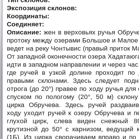
Тип склонов:
Экспозиция склонов:
Координаты:
Соединяет:
Описание:
жен в верховьях ручья Обруч
протоку между озерами Большое и Малое
ведет на реку Чонтывис (правый приток М
От западной оконечности озера Хадатаю
идти в западном направлении и через час
где ручей в узкой долине проходит по 
правыми склонами. Здесь следует подн
отрога (до 20°) правее по ходу ручья для
спуском по пологому (20°, 50 м) склон
цирка Обручева. Здесь ручей раздваив
ходу уходит ручей к озеру Обручева и пе
глухой цирк, слева виден снежный 8
крутизной до 50° с карнизом, ведущий 
(1Б). Из цирка сворачиваем вправо и по 