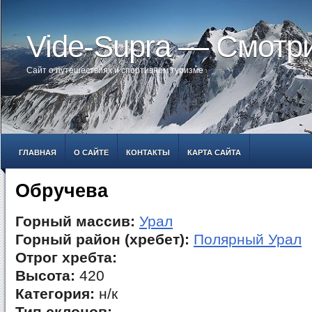
Vide-Supra — Смотр
Сайт о путешествиях и спортивном туризме
ГЛАВНАЯ
О САЙТЕ
КОНТАКТЫ
КАРТА САЙТА
Обручева
Горный массив:
Урал
Горный район (хребет):
Полярный Урал
Отрог хребта:
Высота:
420
Категория:
н/к