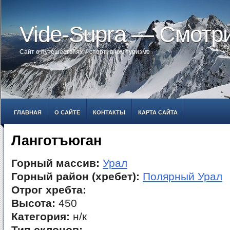
Vide-Supra — Смотр
Сайт о путешествиях и спортивном туризме
ГЛАВНАЯ
О САЙТЕ
КОНТАКТЫ
КАРТА САЙТА
Ланготъюган
Горный массив:
Урал
Горный район (хребет):
Полярный Урал
Отрог хребта:
Высота:
450
Категория:
н/к