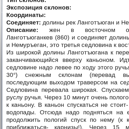
Тип склонов:
Экспозиция склонов:
Координаты:
Соединяет:
долины рек Ланготъюган и Н
Описание:
жен в восточном от
Ланготъюганкев (860) и соединяет долин
и Немуръеган, это третья седловина к вос
Из широкой долины Ланготъюгана к пере
заканчивающийся вверху каньоном. Ид
седловине надо левее по ходу этого ручь
30°) снежным склонам (перевад 
последующим выходом траверсом на сед
Седловина перевала широкая. Спускаем
руслу ручья. Через 10 минут очень полог
к каньону. В каньон спускаться не стоит
водопады. Отсюда надо подняться на 
продолжить пологий спуск по нему (к 
приближаться- карнизы!). Через 15 