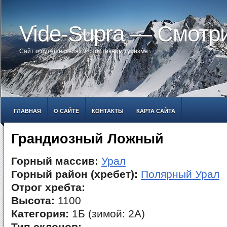
Vide-Supra — Смотр
Сайт о путешествиях и спортивном туризме
ГЛАВНАЯ
О САЙТЕ
КОНТАКТЫ
КАРТА САЙТА
Грандиозный Ложный
Горный массив:
Урал
Горный район (хребет):
Полярный Урал
Отрог хребта:
Высота:
1100
Категория:
1Б (зимой: 2А)