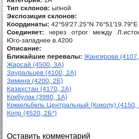
Категория:
1А
Тип склонов:
ыпной
Экспозиция склонов:
Координаты:
42°59'27.25''N 76°51'19.79''E
Соединяет:
через отрог между Л.исто
Юго-западнее в.4200
Описание:
Ближайшие перевалы:
Жангирова (4107,
Жарсай (4500, 3А)
Зауральцев (4100, 2А)
Зимина (4200, 2Б)
Казахстан (4170, 2А)
Кокбулак (3980, 1А)
Коккельбель Центральный (Коколу) (4150, 
Копр (4520, 2Б*)
Оставить комментарий