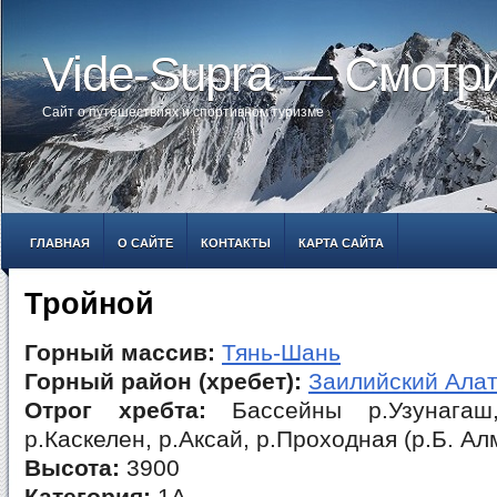
Vide-Supra — Смотр
Сайт о путешествиях и спортивном туризме
ГЛАВНАЯ
О САЙТЕ
КОНТАКТЫ
КАРТА САЙТА
Тройной
Горный массив:
Тянь-Шань
Горный район (хребет):
Заилийский Ала
Отрог хребта:
Бассейны р.Узунагаш, 
р.Каскелен, р.Аксай, р.Проходная (р.Б. Ал
Высота:
3900