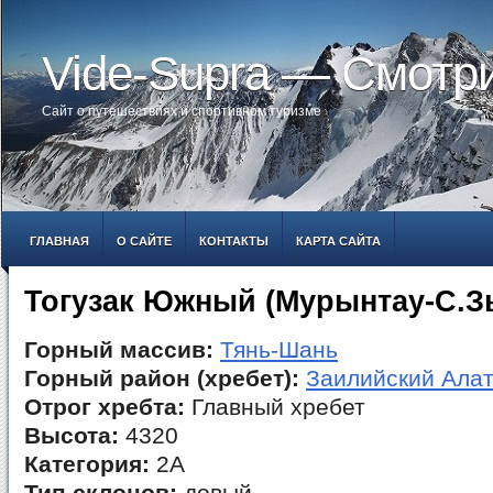
Vide-Supra — Смотр
Сайт о путешествиях и спортивном туризме
ГЛАВНАЯ
О САЙТЕ
КОНТАКТЫ
КАРТА САЙТА
Тогузак Южный (Мурынтау-С.З
Горный массив:
Тянь-Шань
Горный район (хребет):
Заилийский Ала
Отрог хребта:
Главный хребет
Высота:
4320
Категория:
2А