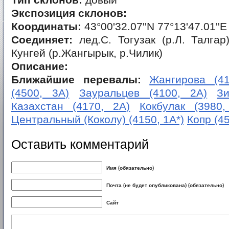
Тип склонов:
довый
Экспозиция склонов:
Координаты:
43°00'32.07''N 77°13'47.01''E
Соединяет:
лед.С. Тогузак (р.Л. Талгар
Кунгей (р.Жангырык, р.Чилик)
Описание:
Ближайшие перевалы:
Жангирова (41
(4500, 3А)
Зауральцев (4100, 2А)
З
Казахстан (4170, 2А)
Кокбулак (3980,
Центральный (Коколу) (4150, 1А*)
Копр (45
Оставить комментарий
Имя (обязательно)
Почта (не будет опубликована) (обязательно)
Сайт