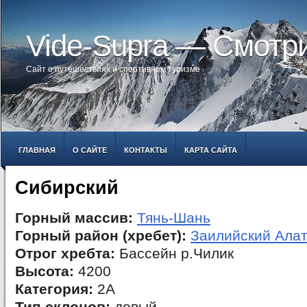
Vide-Supra — Смотр
Сайт о путешествиях и спортивном туризме
ГЛАВНАЯ
О САЙТЕ
КОНТАКТЫ
КАРТА САЙТА
Сибирский
Горный массив:
Тянь-Шань
Горный район (хребет):
Заилийский Ала
Отрог хребта:
Бассейн р.Чилик
Высота:
4200
Категория:
2А