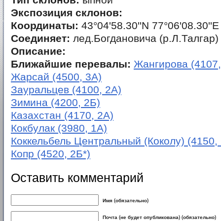
Тип склонов:
ыпной
Экспозиция склонов:
Координаты:
43°04'58.30''N 77°06'08.30''E
Соединяет:
лед.Богдановича (р.Л.Талгар)
Описание:
Ближайшие перевалы:
Жангирова (4107,
Жарсай (4500, 3А)
Зауральцев (4100, 2А)
Зимина (4200, 2Б)
Казахстан (4170, 2А)
Кокбулак (3980, 1А)
Коккельбель Центральный (Коколу) (4150, 
Копр (4520, 2Б*)
Оставить комментарий
Имя (обязательно)
Почта (не будет опубликована) (обязательно)