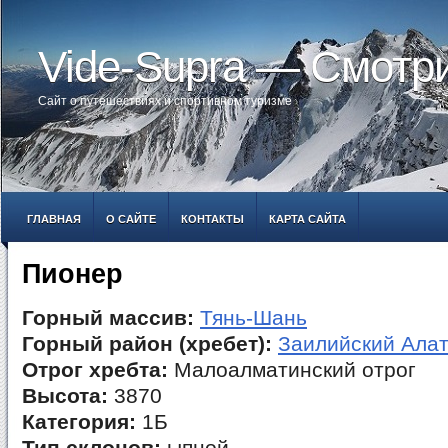
Vide-Supra — Смотр
Сайт о путешествиях и спортивном туризме
ГЛАВНАЯ
О САЙТЕ
КОНТАКТЫ
КАРТА САЙТА
Пионер
Горный массив:
Тянь-Шань
Горный район (хребет):
Заилийский Ала
Отрог хребта:
Малоалматинский отрог
Высота:
3870
Категория:
1Б