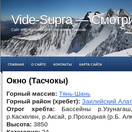
Vide-Supra — Смотр
Сайт о путешествиях и спортивном туризме
ГЛАВНАЯ
О САЙТЕ
КОНТАКТЫ
КАРТА САЙТА
Окно (Тасчокы)
Горный массив:
Тянь-Шань
Горный район (хребет):
Заилийский Ала
Отрог хребта:
Бассейны р.Узунагаш, 
р.Каскелен, р.Аксай, р.Проходная (р.Б. Ал
Высота:
3850