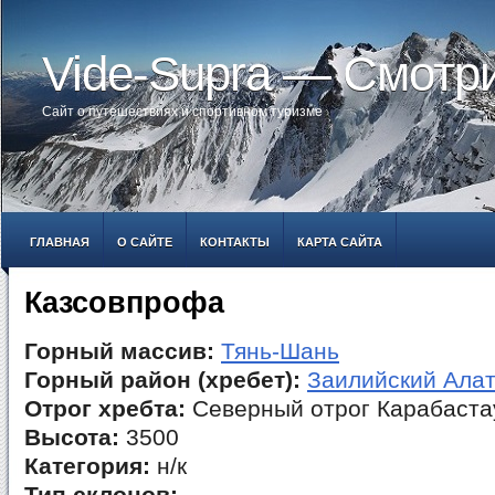
Vide-Supra — Смотр
Сайт о путешествиях и спортивном туризме
ГЛАВНАЯ
О САЙТЕ
КОНТАКТЫ
КАРТА САЙТА
Казсовпрофа
Горный массив:
Тянь-Шань
Горный район (хребет):
Заилийский Ала
Отрог хребта:
Северный отрог Карабаста
Высота:
3500
Категория:
н/к