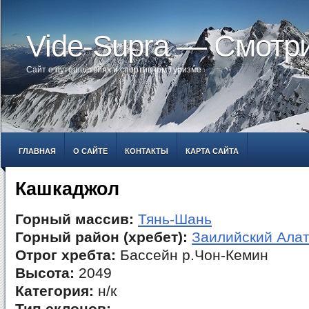
Vide-Supra — Смотр
Сайт о путешествиях и спортивном туризме
ГЛАВНАЯ
О САЙТЕ
КОНТАКТЫ
КАРТА САЙТА
Кашкаджол
Горный массив:
Тянь-Шань
Горный район (хребет):
Заилийский Ала
Отрог хребта:
Бассейн р.Чон-Кемин
Высота:
2049
Категория:
н/к