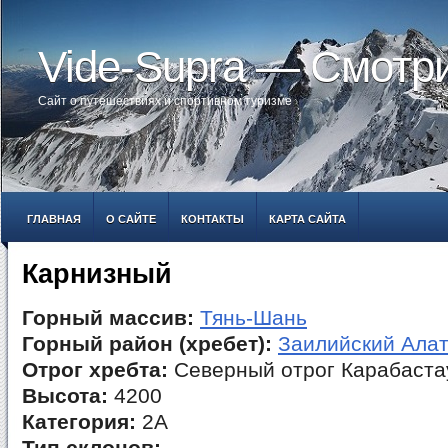
Vide-Supra — Смотр
Сайт о путешествиях и спортивном туризме
ГЛАВНАЯ
О САЙТЕ
КОНТАКТЫ
КАРТА САЙТА
Карнизный
Горный массив:
Тянь-Шань
Горный район (хребет):
Заилийский Ала
Отрог хребта:
Северный отрог Карабаста
Высота:
4200
Категория:
2А