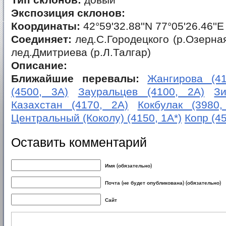
Тип склонов:
довый
Экспозиция склонов:
Координаты:
42°59'32.88''N 77°05'26.46''E
Соединяет:
лед.С.Городецкого (р.Озерная
лед.Дмитриева (р.Л.Талгар)
Описание:
Ближайшие перевалы:
Жангирова (41
(4500, 3А)
Зауральцев (4100, 2А)
З
Казахстан (4170, 2А)
Кокбулак (3980,
Центральный (Коколу) (4150, 1А*)
Копр (45
Оставить комментарий
Имя (обязательно)
Почта (не будет опубликована) (обязательно)
Сайт