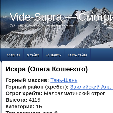
Vide-Supra — Смотр
Сайт о путешествиях и спортивном туризме
ГЛАВНАЯ
О САЙТЕ
КОНТАКТЫ
КАРТА САЙТА
Искра (Олега Кошевого)
Горный массив:
Тянь-Шань
Горный район (хребет):
Заилийский Ала
Отрог хребта:
Малоалматинский отрог
Высота:
4115
Категория:
1Б