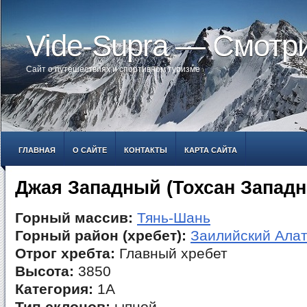
Vide-Supra — Смотр
Сайт о путешествиях и спортивном туризме
ГЛАВНАЯ
О САЙТЕ
КОНТАКТЫ
КАРТА САЙТА
Джая Западный (Тохсан Запад
Горный массив:
Тянь-Шань
Горный район (хребет):
Заилийский Ала
Отрог хребта:
Главный хребет
Высота:
3850
Категория:
1А