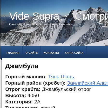
Vide-Supra — Смотр
Сайт о путешествиях и спортивном туризме
ГЛАВНАЯ
О САЙТЕ
КОНТАКТЫ
КАРТА САЙТА
Джамбула
Горный массив:
Тянь-Шань
Горный район (хребет):
Заилийский Ала
Отрог хребта:
Джамбульский отрог
Высота:
4050
Категория:
2А