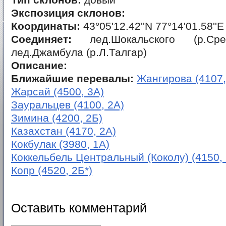
Тип склонов:
довый
Экспозиция склонов:
Координаты:
43°05'12.42''N 77°14'01.58''E
Соединяет:
лед.Шокальского (р.Ср
лед.Джамбула (р.Л.Талгар)
Описание:
Ближайшие перевалы:
Жангирова (4107,
Жарсай (4500, 3А)
Зауральцев (4100, 2А)
Зимина (4200, 2Б)
Казахстан (4170, 2А)
Кокбулак (3980, 1А)
Коккельбель Центральный (Коколу) (4150, 
Копр (4520, 2Б*)
Оставить комментарий