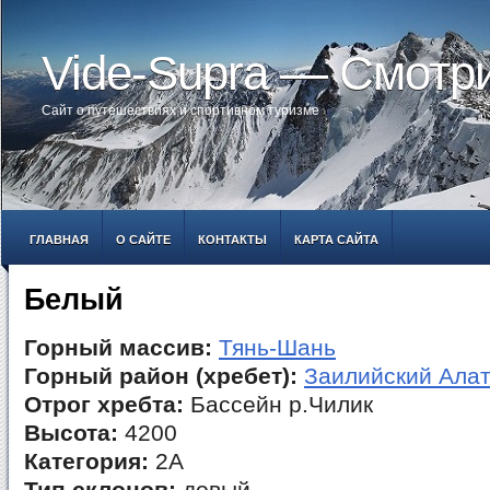
Vide-Supra — Смотр
Сайт о путешествиях и спортивном туризме
ГЛАВНАЯ
О САЙТЕ
КОНТАКТЫ
КАРТА САЙТА
Белый
Горный массив:
Тянь-Шань
Горный район (хребет):
Заилийский Ала
Отрог хребта:
Бассейн р.Чилик
Высота:
4200
Категория:
2А