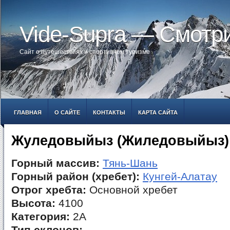
Vide-Supra — Смотр
Сайт о путешествиях и спортивном туризме
ГЛАВНАЯ
О САЙТЕ
КОНТАКТЫ
КАРТА САЙТА
Жуледовыйыз (Жиледовыйыз)
Горный массив:
Тянь-Шань
Горный район (хребет):
Кунгей-Алатау
Отрог хребта:
Основной хребет
Высота:
4100
Категория:
2А